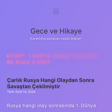
menüyü
Anasayfa
aç
Gizlilik Politikası
Gece ve Hikaye
Yasal Uyarı
Karanlıkta parlayan neşeli bilgiler!
Hakkımızda
ETIKET:
1 DÜNYA SAVAŞI SONUNDA
NE OLDU 4 SINIF
Çarlık Rusya Hangi Olaydan Sonra
Savaştan Çekilmiştir
Tarih: Eylül 14, 2024
Rusya hangi olay sonrasında 1. Dünya