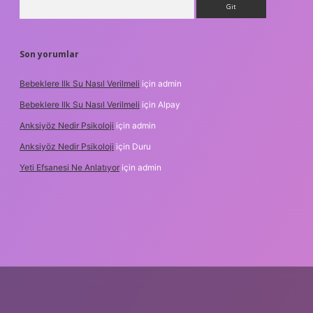
Son yorumlar
Bebeklere Ilk Su Nasıl Verilmeli
için
admin
Bebeklere Ilk Su Nasıl Verilmeli
için
Alpay
Anksiyöz Nedir Psikoloji
için
admin
Anksiyöz Nedir Psikoloji
için
Duru
Yeti Efsanesi Ne Anlatıyor
için
admin
ipbet
https://www.betexper.xyz/