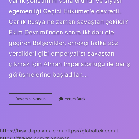
çarlık yönetimini sona erdirdi ve siyasi
egemenliği Geçici Hükümet’e devretti.
Çarlık Rusya ne zaman savaştan çekildi?
Ekim Devrimi’nden sonra iktidarı ele
geçiren Bolşevikler, emekçi halka söz
verdikleri gibi emperyalist savaştan
çıkmak için Alman İmparatorluğu ile barış
görüşmelerine başladılar.…
Çarlık
Devamını okuyun
Yorum Bırak
Rusya
Hangi
Olaydan
Sonra
Savaştan
https://hisardepolama.com
https://globaltek.com.tr
Çekilmiştir
https://flykids.com.tr
Sitemap