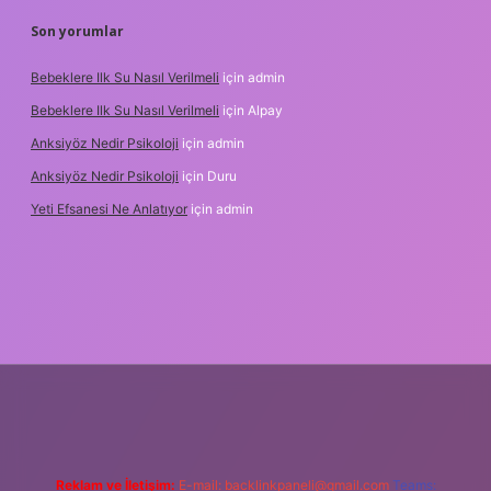
Son yorumlar
Bebeklere Ilk Su Nasıl Verilmeli
için
admin
Bebeklere Ilk Su Nasıl Verilmeli
için
Alpay
Anksiyöz Nedir Psikoloji
için
admin
Anksiyöz Nedir Psikoloji
için
Duru
Yeti Efsanesi Ne Anlatıyor
için
admin
lipbet
https://www.betexper.xyz/
Reklam ve İletişim:
E-mail:
backlinkpaneli@gmail.com
Teams: