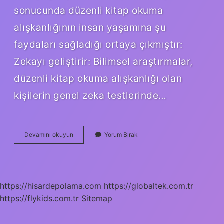
sonucunda düzenli kitap okuma
alışkanlığının insan yaşamına şu
faydaları sağladığı ortaya çıkmıştır:
Zekayı geliştirir: Bilimsel araştırmalar,
düzenli kitap okuma alışkanlığı olan
kişilerin genel zeka testlerinde…
Kitap
Devamını okuyun
Yorum Bırak
Okumak
Bizi
Daha
Zeki
Yapar
https://hisardepolama.com
https://globaltek.com.tr
Mı
https://flykids.com.tr
Sitemap