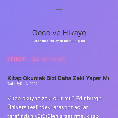
menüyü
Anasayfa
aç
Gizlilik Politikası
Gece ve Hikaye
Yasal Uyarı
Karanlıkta parlayan neşeli bilgiler!
Hakkımızda
ETIKET:
122 IQ IYI MI
Kitap Okumak Bizi Daha Zeki Yapar Mı
Tarih: Eylül 13, 2024
Kitap okuyan zeki olur mu? Edinburgh
Üniversitesi’ndeki araştırmacılar
tarafından yürütülen araştırma, kitap