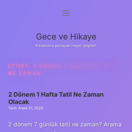
menüyü
Anasayfa
aç
Gizlilik Politikası
Gece ve Hikaye
Yasal Uyarı
Karanlıkta parlayan neşeli bilgiler!
Hakkımızda
ETIKET:
2 DÖNEM 1 HAFTALIK TATIL
NE ZAMAN
2 Dönem 1 Hafta Tatil Ne Zaman
Olacak
Tarih: Aralık 31, 2024
2 dönem 7 günlük tatil ne zaman? Arama