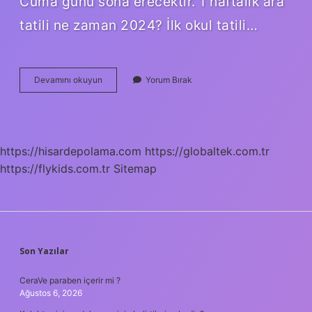
Cuma günü sona erecektir. 1 haftalık ara
tatili ne zaman 2024? İlk okul tatili…
2
Devamını okuyun
Yorum Bırak
Dönem
1
Hafta
Tatil
Ne
https://hisardepolama.com
https://globaltek.com.tr
Zaman
https://flykids.com.tr
Olacak
Sitemap
SIDEBAR
Son Yazılar
CeraVe paraben içerir mi ?
Ağustos 6, 2026