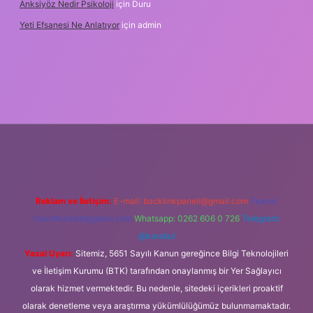
Anksiyöz Nedir Psikoloji
için
Duru
Yeti Efsanesi Ne Anlatıyor
için
admin
tulipbet
https://www.betexper.xyz/
Reklam ve İletişim:
E-mail:
backlinkpaneli@gmail.com
Teams:
forumhizmeti@gmail.com
Whatsapp: 0262 606 0 726
Telegram:
@karabul
Yasal Uyarı:
Sitemiz, 5651 Sayılı Kanun gereğince Bilgi Teknolojileri
ve İletişim Kurumu (BTK) tarafından onaylanmış bir Yer Sağlayıcı
olarak hizmet vermektedir. Bu nedenle, sitedeki içerikleri proaktif
olarak denetleme veya araştırma yükümlülüğümüz bulunmamaktadır.