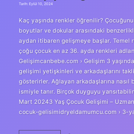
Tarih: Eylül 10, 2024
Kaç yaşında renkler öğrenilir? Çocuğunuzu
boyutlar ve dokular arasındaki benzerlikle
aydan itibaren gelişmeye başlar. Temel 
çoğu çocuk en az 36. ayda renkleri adl
Gelişimcanbebe.com › Gelişim 3 yaşındaki
gelişimi yetişkinleri ve arkadaşlarını tak
gösterirler. Ağlayan arkadaşlarına nasıl b
ismiyle tanır. Birçok duyguyu yansıtabilir
Mart 20243 Yaş Çocuk Gelişimi – Uzma
cocuk-gelisimidryeldamumcu.com › 3-ya