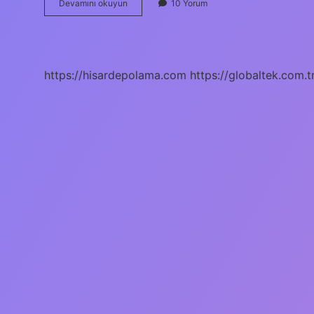
3
Devamını okuyun
10 Yorum
Yaş
Çocuğu
Renkleri
Bilir
Mi
https://hisardepolama.com
https://globaltek.com.t