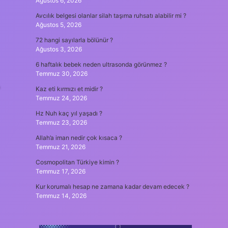
Ağustos 6, 2026
Avcılık belgesi olanlar silah taşıma ruhsatı alabilir mi ?
Ağustos 5, 2026
72 hangi sayılarla bölünür ?
Ağustos 3, 2026
6 haftalık bebek neden ultrasonda görünmez ?
Temmuz 30, 2026
›
Kaz eti kırmızı et midir ?
Temmuz 24, 2026
Hz Nuh kaç yıl yaşadı ?
Temmuz 23, 2026
Allah’a iman nedir çok kısaca ?
Temmuz 21, 2026
Cosmopolitan Türkiye kimin ?
Temmuz 17, 2026
Kur korumalı hesap ne zamana kadar devam edecek ?
Temmuz 14, 2026