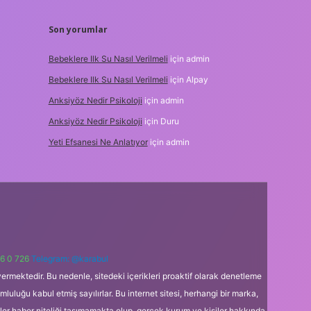
Son yorumlar
Bebeklere Ilk Su Nasıl Verilmeli
için
admin
Bebeklere Ilk Su Nasıl Verilmeli
için
Alpay
Anksiyöz Nedir Psikoloji
için
admin
Anksiyöz Nedir Psikoloji
için
Duru
Yeti Efsanesi Ne Anlatıyor
için
admin
6 0 726
Telegram: @karabul
ermektedir. Bu nedenle, sitedeki içerikleri proaktif olarak denetleme
uğu kabul etmiş sayılırlar. Bu internet sitesi, herhangi bir marka,
kler haber niteliği taşımamakta olup, gerçek kurum ve kişiler hakkında