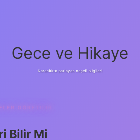
Gece ve Hikaye
Karanlıkta parlayan neşeli bilgiler!
ELER ÖĞRETILIR
 Bilir Mi