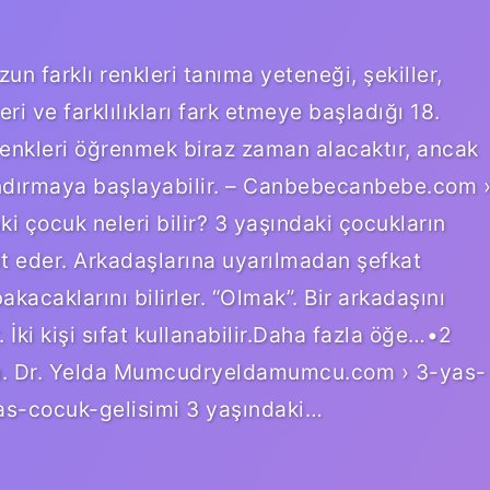
n farklı renkleri tanıma yeteneği, şekiller,
ri ve farklılıkları fark etmeye başladığı 18.
renkleri öğrenmek biraz zaman alacaktır, ancak
andırmaya başlayabilir. – Canbebecanbebe.com 
 çocuk neleri bilir? 3 yaşındaki çocukların
lit eder. Arkadaşlarına uyarılmadan şefkat
akacaklarını bilirler. “Olmak”. Bir arkadaşını
. İki kişi sıfat kullanabilir.Daha fazla öğe…•2
n. Dr. Yelda Mumcudryeldamumcu.com › 3-yas-
s-cocuk-gelisimi 3 yaşındaki…