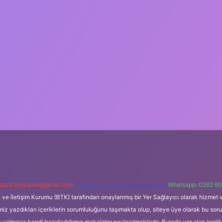
backlinkpaneli@gmail.com
Teams:
forumhizmeti@gmail.com
Whatsapp: 0262 60
i ve İletişim Kurumu (BTK) tarafından onaylanmış bir Yer Sağlayıcı olarak hizmet v
azdıkları içeriklerin sorumluluğunu taşımakta olup, siteye üye olarak bu sorumlul
e yalnızca kendi hazırladığımız makaleler paylaşılmaktadır. Burada yer alan içeri