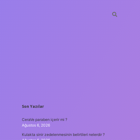
SIDEBAR
Son Yazılar
tulipbet
https
CeraVe paraben içerir mi ?
Ağustos 6, 2026
Kulakta sinir zedelenmesinin belirtileri nelerdir ?