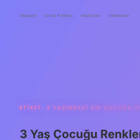
Anasayfa
Gizlilik Politikası
Yasal Uyarı
Hakkımızda
ETIKET:
3 YAŞINDAKI BIR ÇOCUĞA N
3 Yaş Çocuğu Renkleri