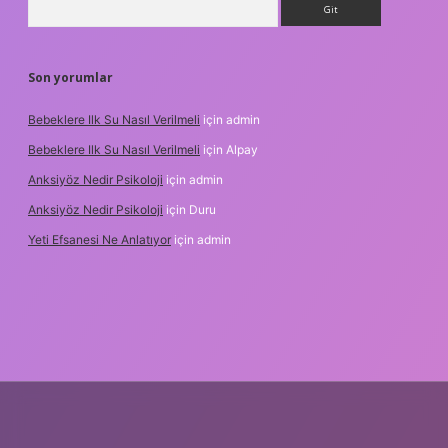
Son yorumlar
Bebeklere Ilk Su Nasıl Verilmeli
için
admin
Bebeklere Ilk Su Nasıl Verilmeli
için
Alpay
Anksiyöz Nedir Psikoloji
için
admin
Anksiyöz Nedir Psikoloji
için
Duru
Yeti Efsanesi Ne Anlatıyor
için
admin
ipbet
https://www.betexper.xyz/