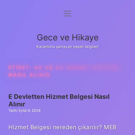
menüyü
Anasayfa
aç
Gizlilik Politikası
Gece ve Hikaye
Yasal Uyarı
Karanlıkta parlayan neşeli bilgiler!
Hakkımızda
ETIKET:
4A 4B 4C HIZMET DÖKÜMÜ
NASIL ALINIR
E Devletten Hizmet Belgesi Nasıl
Alınır
Tarih: Eylül 9, 2024
Hizmet Belgesi nereden çıkarılır? MEB