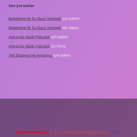
Son yorumlar
Bebeklere Ilk Su Nasıl Verilmeli
için
admin
Bebeklere Ilk Su Nasıl Verilmeli
için
Alpay
Anksiyöz Nedir Psikoloji
için
admin
Anksiyöz Nedir Psikoloji
için
Duru
Yeti Efsanesi Ne Anlatıyor
için
admin
ipbet
https://www.betexper.xyz/
Reklam ve İletişim:
E-mail:
backlinkpaneli@gmail.com
Teams: