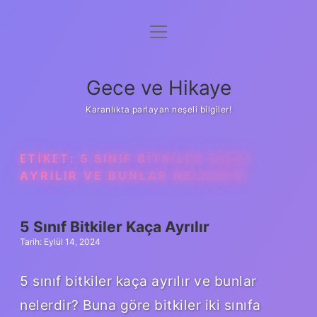
menüyü
Anasayfa
aç
Gizlilik Politikası
Gece ve Hikaye
Yasal Uyarı
Karanlıkta parlayan neşeli bilgiler!
Hakkımızda
ETIKET:
5 SINIF BITKILER KAÇA
AYRILIR VE BUNLAR NELERDIR
5 Sınıf Bitkiler Kaça Ayrılır
Tarih: Eylül 14, 2024
5 sınıf bitkiler kaça ayrılır ve bunlar
nelerdir? Buna göre bitkiler iki sınıfa