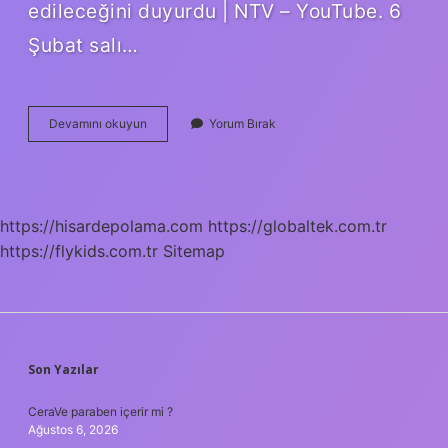
edileceğini duyurdu | NTV – YouTube. 6
Şubat salı…
6
Devamını okuyun
Yorum Bırak
Şubat
Salı
Günü
Okul
Tatil
https://hisardepolama.com
https://globaltek.com.tr
Mi
https://flykids.com.tr
Sitemap
SIDEBAR
Son Yazılar
CeraVe paraben içerir mi ?
Ağustos 6, 2026