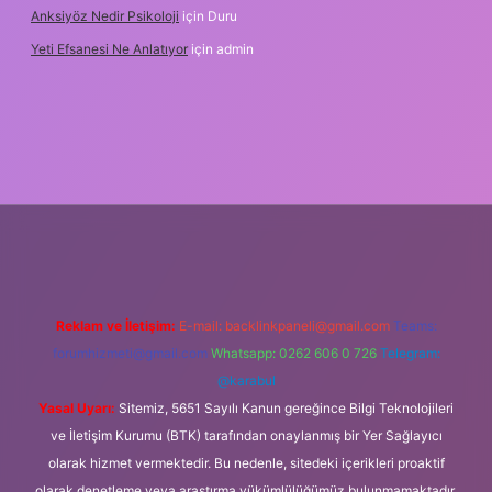
Anksiyöz Nedir Psikoloji
için
Duru
Yeti Efsanesi Ne Anlatıyor
için
admin
lipbet
https://www.betexper.xyz/
Reklam ve İletişim:
E-mail:
backlinkpaneli@gmail.com
Teams:
forumhizmeti@gmail.com
Whatsapp: 0262 606 0 726
Telegram:
@karabul
Yasal Uyarı:
Sitemiz, 5651 Sayılı Kanun gereğince Bilgi Teknolojileri
ve İletişim Kurumu (BTK) tarafından onaylanmış bir Yer Sağlayıcı
olarak hizmet vermektedir. Bu nedenle, sitedeki içerikleri proaktif
olarak denetleme veya araştırma yükümlülüğümüz bulunmamaktadır.