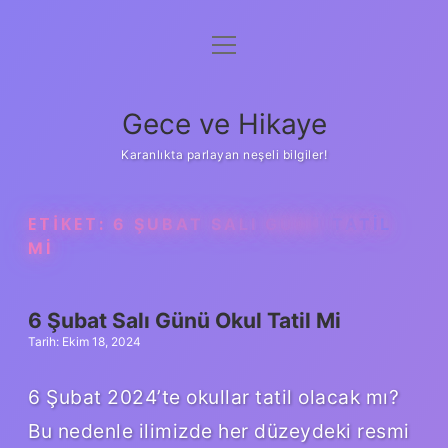
menüyü
Anasayfa
aç
Gizlilik Politikası
Gece ve Hikaye
Yasal Uyarı
Karanlıkta parlayan neşeli bilgiler!
Hakkımızda
ETIKET:
6 ŞUBAT SALI GÜNÜ TATIL
MI
6 Şubat Salı Günü Okul Tatil Mi
Tarih: Ekim 18, 2024
6 Şubat 2024’te okullar tatil olacak mı?
Bu nedenle ilimizde her düzeydeki resmi