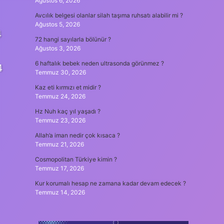
Ağustos 6, 2026
Avcılık belgesi olanlar silah taşıma ruhsatı alabilir mi ?
Ağustos 5, 2026
4
72 hangi sayılarla bölünür ?
Ağustos 3, 2026
6 haftalık bebek neden ultrasonda görünmez ?
4
Temmuz 30, 2026
Kaz eti kırmızı et midir ?
Temmuz 24, 2026
Hz Nuh kaç yıl yaşadı ?
Temmuz 23, 2026
Allah’a iman nedir çok kısaca ?
Temmuz 21, 2026
Cosmopolitan Türkiye kimin ?
Temmuz 17, 2026
Kur korumalı hesap ne zamana kadar devam edecek ?
Temmuz 14, 2026