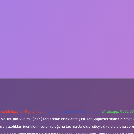
backlinkpaneli@gmail.com
Teams:
forumhizmeti@gmail.com
Whatsapp: 0262 60
i ve İletişim Kurumu (BTK) tarafından onaylanmış bir Yer Sağlayıcı olarak hizmet v
azdıkları içeriklerin sorumluluğunu taşımakta olup, siteye üye olarak bu sorumlul
e yalnızca kendi hazırladığımız makaleler paylaşılmaktadır. Burada yer alan içeri