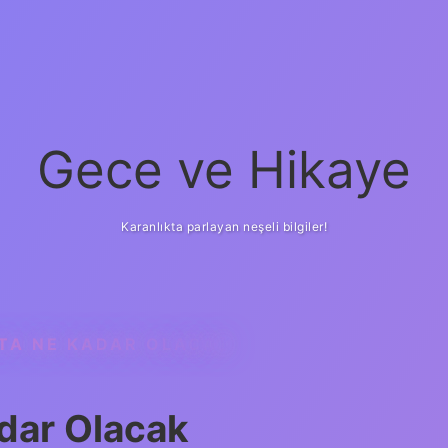
Gece ve Hikaye
Karanlıkta parlayan neşeli bilgiler!
TA NE KADAR OLACAK
dar Olacak