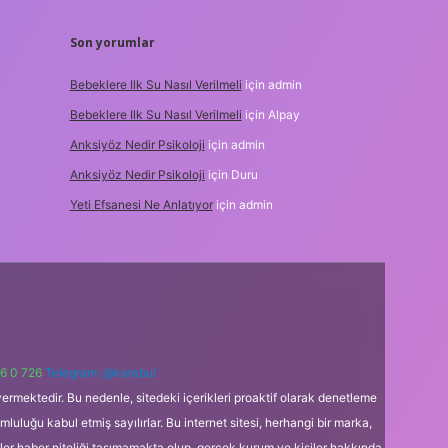
Son yorumlar
Bebeklere Ilk Su Nasıl Verilmeli
için
admin
Bebeklere Ilk Su Nasıl Verilmeli
için
Alpay
Anksiyöz Nedir Psikoloji
için
admin
Anksiyöz Nedir Psikoloji
için
Duru
Yeti Efsanesi Ne Anlatıyor
için
admin
6 0 726
Telegram: @karabul
ermektedir. Bu nedenle, sitedeki içerikleri proaktif olarak denetleme
uğu kabul etmiş sayılırlar. Bu internet sitesi, herhangi bir marka,
kler haber niteliği taşımamakta olup, gerçek kurum ve kişiler hakkında