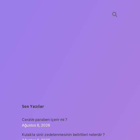
SIDEBAR
Son Yazılar
tulipbet
ht
CeraVe paraben içerir mi ?
Ağustos 6, 2026
Kulakta sinir zedelenmesinin belirtileri nelerdir ?