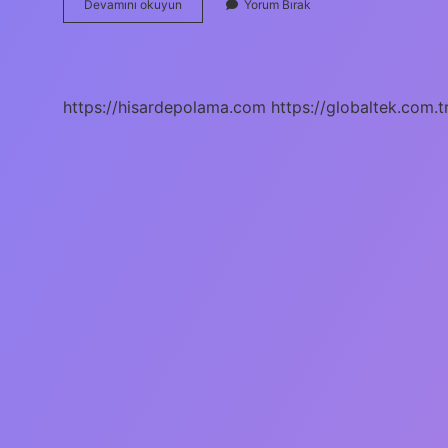
8D
Devamını okuyun
Yorum Bırak
Eğitimi
Nedir
https://hisardepolama.com
https://globaltek.com.t