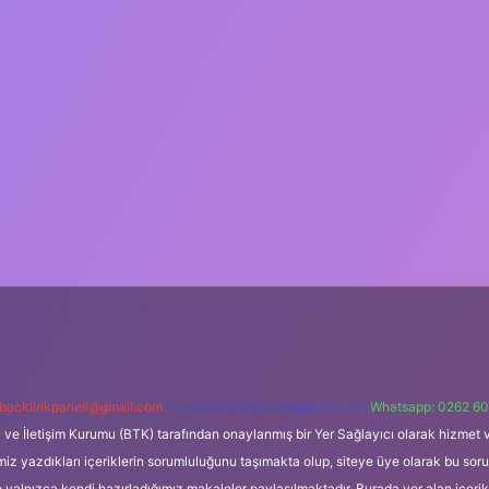
backlinkpaneli@gmail.com
Teams:
forumhizmeti@gmail.com
Whatsapp: 0262 60
i ve İletişim Kurumu (BTK) tarafından onaylanmış bir Yer Sağlayıcı olarak hizmet v
azdıkları içeriklerin sorumluluğunu taşımakta olup, siteye üye olarak bu sorumlul
e yalnızca kendi hazırladığımız makaleler paylaşılmaktadır. Burada yer alan içeri