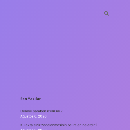
SIDEBAR
Son Yazılar
tulipbet
https
CeraVe paraben içerir mi ?
Ağustos 6, 2026
Kulakta sinir zedelenmesinin belirtileri nelerdir ?