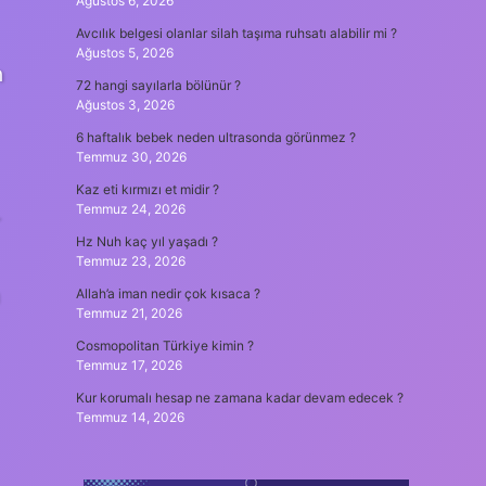
Ağustos 6, 2026
Avcılık belgesi olanlar silah taşıma ruhsatı alabilir mi ?
Ağustos 5, 2026
n
72 hangi sayılarla bölünür ?
Ağustos 3, 2026
6 haftalık bebek neden ultrasonda görünmez ?
Temmuz 30, 2026
Kaz eti kırmızı et midir ?
Temmuz 24, 2026
r
Hz Nuh kaç yıl yaşadı ?
Temmuz 23, 2026
Allah’a iman nedir çok kısaca ?
Temmuz 21, 2026
Cosmopolitan Türkiye kimin ?
Temmuz 17, 2026
Kur korumalı hesap ne zamana kadar devam edecek ?
Temmuz 14, 2026