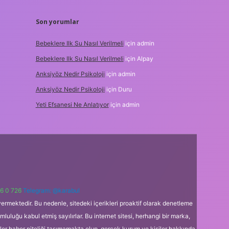
Son yorumlar
Bebeklere Ilk Su Nasıl Verilmeli
için
admin
Bebeklere Ilk Su Nasıl Verilmeli
için
Alpay
Anksiyöz Nedir Psikoloji
için
admin
Anksiyöz Nedir Psikoloji
için
Duru
Yeti Efsanesi Ne Anlatıyor
için
admin
6 0 726
Telegram: @karabul
ermektedir. Bu nedenle, sitedeki içerikleri proaktif olarak denetleme
uğu kabul etmiş sayılırlar. Bu internet sitesi, herhangi bir marka,
kler haber niteliği taşımamakta olup, gerçek kurum ve kişiler hakkında