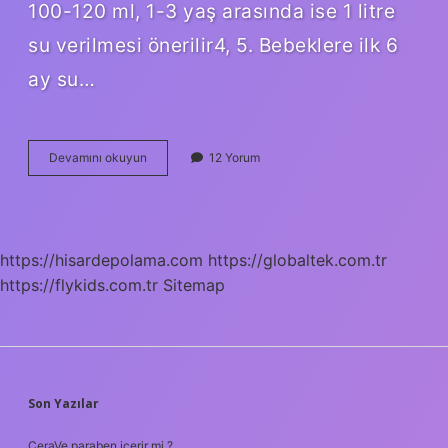
100-120 ml, 1-3 yaş arasında ise 1 litre
su verilmesi önerilir4, 5. Bebeklere ilk 6
ay su…
Bebeklere
Devamını okuyun
12 Yorum
Ilk
Su
Nasıl
Verilmeli
https://hisardepolama.com
https://globaltek.com.tr
https://flykids.com.tr
Sitemap
SIDEBAR
Son Yazılar
CeraVe paraben içerir mi ?