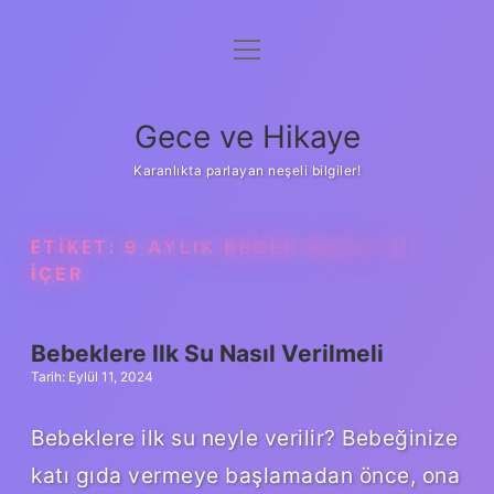
menüyü
Anasayfa
aç
Gizlilik Politikası
Gece ve Hikaye
Yasal Uyarı
Karanlıkta parlayan neşeli bilgiler!
Hakkımızda
ETIKET:
9 AYLIK BEBEK NASIL SU
IÇER
Bebeklere Ilk Su Nasıl Verilmeli
Tarih: Eylül 11, 2024
Bebeklere ilk su neyle verilir? Bebeğinize
katı gıda vermeye başlamadan önce, ona