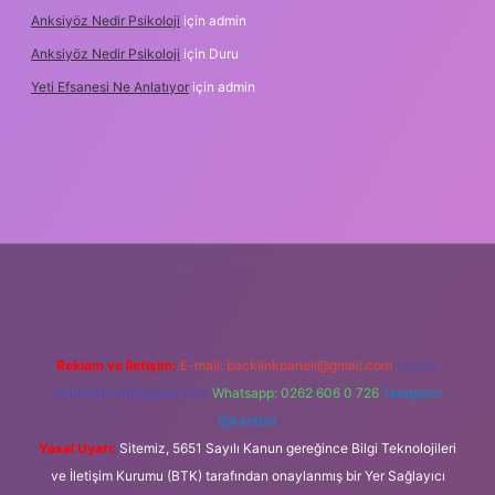
Anksiyöz Nedir Psikoloji
için
admin
Anksiyöz Nedir Psikoloji
için
Duru
Yeti Efsanesi Ne Anlatıyor
için
admin
lipbet
https://www.betexper.xyz/
Reklam ve İletişim:
E-mail:
backlinkpaneli@gmail.com
Teams:
forumhizmeti@gmail.com
Whatsapp: 0262 606 0 726
Telegram:
@karabul
Yasal Uyarı:
Sitemiz, 5651 Sayılı Kanun gereğince Bilgi Teknolojileri
ve İletişim Kurumu (BTK) tarafından onaylanmış bir Yer Sağlayıcı