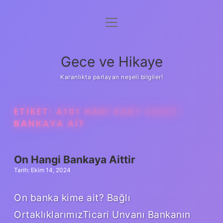
menüyü
Anasayfa
aç
Gizlilik Politikası
Gece ve Hikaye
Yasal Uyarı
Karanlıkta parlayan neşeli bilgiler!
Hakkımızda
ETIKET:
A101 HADI KART HANGI
BANKAYA AIT
On Hangi Bankaya Aittir
Tarih: Ekim 14, 2024
On banka kime ait? Bağlı
OrtaklıklarımızTicari Unvanı Bankanın