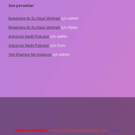
Son yorumlar
Bebeklere Ilk Su Nasıl Verilmeli
için
admin
Bebeklere Ilk Su Nasıl Verilmeli
için
Alpay
Anksiyöz Nedir Psikoloji
için
admin
Anksiyöz Nedir Psikoloji
için
Duru
Yeti Efsanesi Ne Anlatıyor
için
admin
lipbet
https://www.betexper.xyz/
Reklam ve İletişim:
E-mail:
backlinkpaneli@gmail.com
Teams: