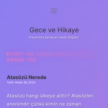
menüyü
Anasayfa
aç
Gizlilik Politikası
Gece ve Hikaye
Yasal Uyarı
Karanlıkta parlayan neşeli bilgiler!
Hakkımızda
ETIKET:
AÇ TAVUK KENDINI NEREDE
GÖRÜR TDK
Atasözü Nerede
Tarih: Aralık 28, 2024
Atasözü hangi ülkeye aittir? Atasözleri
anonimdir çünkü kimin ne zaman