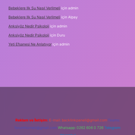
Bebeklere Ilk Su Nasıl Verilmeli
için
admin
Bebeklere Ilk Su Nasıl Verilmeli
için
Alpay
Anksiyöz Nedir Psikoloji
için
admin
Anksiyöz Nedir Psikoloji
için
Duru
Yeti Efsanesi Ne Anlatıyor
için
admin
lipbet
https://www.betexper.xyz/
Reklam ve İletişim:
E-mail:
backlinkpaneli@gmail.com
Teams:
forumhizmeti@gmail.com
Whatsapp: 0262 606 0 726
Telegram: