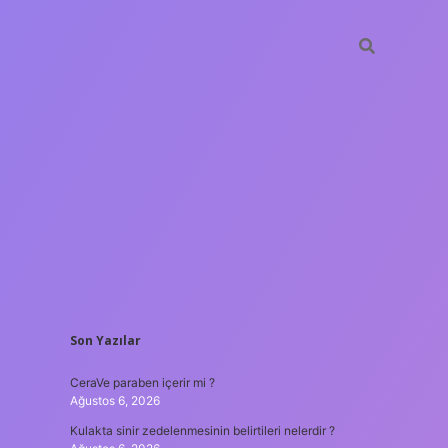
SIDEBAR
Son Yazılar
tulipbet
htt
CeraVe paraben içerir mi ?
Ağustos 6, 2026
Kulakta sinir zedelenmesinin belirtileri nelerdir ?