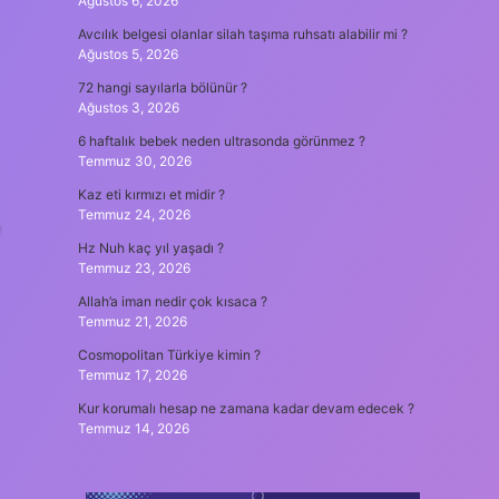
Ağustos 6, 2026
Avcılık belgesi olanlar silah taşıma ruhsatı alabilir mi ?
Ağustos 5, 2026
72 hangi sayılarla bölünür ?
Ağustos 3, 2026
6 haftalık bebek neden ultrasonda görünmez ?
Temmuz 30, 2026
Kaz eti kırmızı et midir ?
Temmuz 24, 2026
Hz Nuh kaç yıl yaşadı ?
Temmuz 23, 2026
Allah’a iman nedir çok kısaca ?
Temmuz 21, 2026
Cosmopolitan Türkiye kimin ?
Temmuz 17, 2026
Kur korumalı hesap ne zamana kadar devam edecek ?
Temmuz 14, 2026