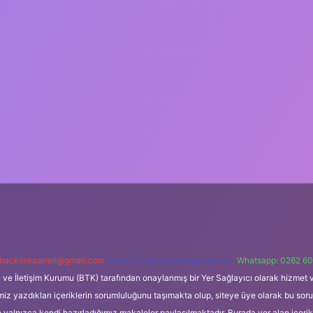
backlinkpaneli@gmail.com
Teams:
forumhizmeti@gmail.com
Whatsapp: 0262 60
i ve İletişim Kurumu (BTK) tarafından onaylanmış bir Yer Sağlayıcı olarak hizmet v
azdıkları içeriklerin sorumluluğunu taşımakta olup, siteye üye olarak bu sorumlul
e yalnızca kendi hazırladığımız makaleler paylaşılmaktadır. Burada yer alan içeri