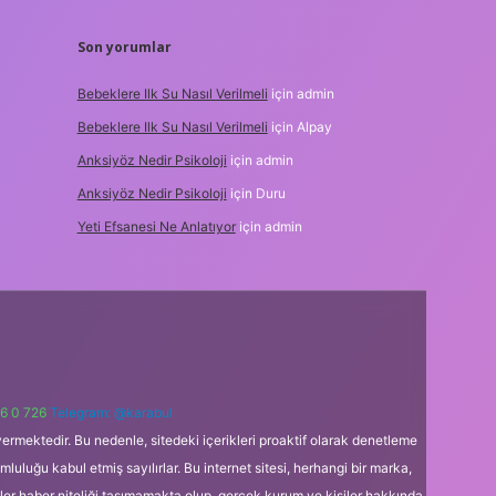
Son yorumlar
Bebeklere Ilk Su Nasıl Verilmeli
için
admin
Bebeklere Ilk Su Nasıl Verilmeli
için
Alpay
Anksiyöz Nedir Psikoloji
için
admin
Anksiyöz Nedir Psikoloji
için
Duru
Yeti Efsanesi Ne Anlatıyor
için
admin
6 0 726
Telegram: @karabul
ermektedir. Bu nedenle, sitedeki içerikleri proaktif olarak denetleme
uğu kabul etmiş sayılırlar. Bu internet sitesi, herhangi bir marka,
kler haber niteliği taşımamakta olup, gerçek kurum ve kişiler hakkında