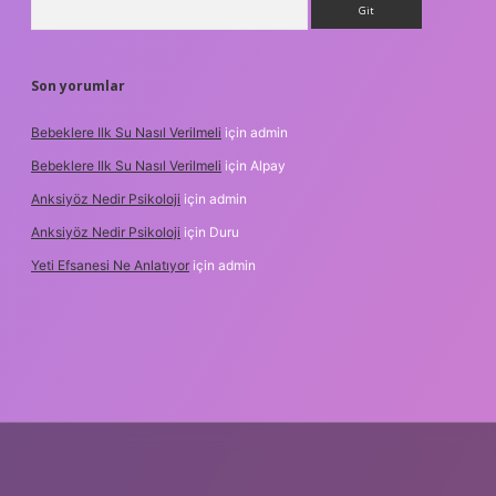
Son yorumlar
Bebeklere Ilk Su Nasıl Verilmeli
için
admin
Bebeklere Ilk Su Nasıl Verilmeli
için
Alpay
Anksiyöz Nedir Psikoloji
için
admin
Anksiyöz Nedir Psikoloji
için
Duru
Yeti Efsanesi Ne Anlatıyor
için
admin
bet
https://www.betexper.xyz/