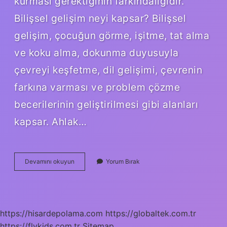
kurması gerektiğinin farkındalığıdır.
Bilişsel gelişim neyi kapsar? Bilişsel
gelişim, çocuğun görme, işitme, tat alma
ve koku alma, dokunma duyusuyla
çevreyi keşfetme, dil gelişimi, çevrenin
farkına varması ve problem çözme
becerilerinin geliştirilmesi gibi alanları
kapsar. Ahlak…
Ahlaki
Devamını okuyun
Yorum Bırak
Gelişimi
Bilişsel
Gelişim
Birbirinden
Bağımsız
https://hisardepolama.com
https://globaltek.com.tr
Mıdır
https://flykids.com.tr
Sitemap