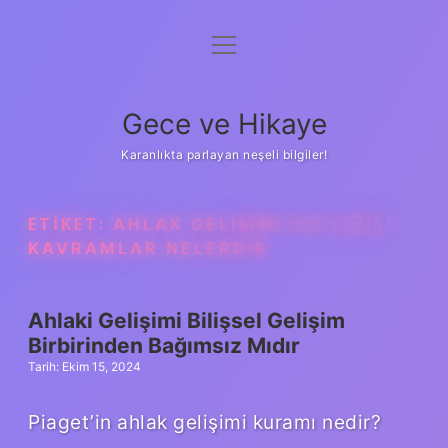
menüyü
Anasayfa
aç
Gizlilik Politikası
Gece ve Hikaye
Yasal Uyarı
Karanlıkta parlayan neşeli bilgiler!
Hakkımızda
ETIKET:
AHLAK GELIŞIMI ILE ILGILI
KAVRAMLAR NELERDIR
Ahlaki Gelişimi Bilişsel Gelişim
Birbirinden Bağımsız Mıdır
Tarih: Ekim 15, 2024
Piaget’in ahlak gelişimi kuramı nedir?