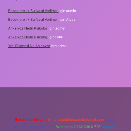
Bebeklere Ilk Su Nasıl Verilmeli
için
admin
Bebeklere Ilk Su Nasıl Verilmeli
için
Alpay
Anksiyöz Nedir Psikoloji
için
admin
Anksiyöz Nedir Psikoloji
için
Duru
Yeti Efsanesi Ne Anlatıyor
için
admin
ulipbet
https://www.betexper.xyz/
Reklam ve İletişim:
E-mail:
backlinkpaneli@gmail.com
Teams:
forumhizmeti@gmail.com
Whatsapp: 0262 606 0 726
Telegram: