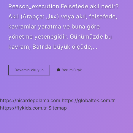
Reason_execution Felsefede akıl nedir?
Akıl (Arapça: عقل) veya akıl, felsefede,
kavramlar yaratma ve buna göre
yönetme yeteneğidir. Günümüzde bu
kavram, Batı’da büyük ölçüde,…
Felsefede
Devamını okuyun
Yorum Bırak
Akıl
Ilkeleri
Nelerdir
https://hisardepolama.com
https://globaltek.com.tr
https://flykids.com.tr
Sitemap