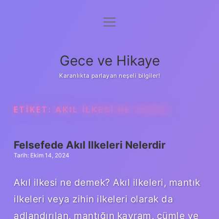
menüyü
Anasayfa
aç
Gizlilik Politikası
Gece ve Hikaye
Yasal Uyarı
Karanlıkta parlayan neşeli bilgiler!
Hakkımızda
ETIKET:
AKIL ILKESI NE DEMEK
Felsefede Akıl Ilkeleri Nelerdir
Tarih: Ekim 14, 2024
Akıl ilkesi ne demek? Akıl ilkeleri, mantık
ilkeleri veya zihin ilkeleri olarak da
adlandırılan, mantığın kavram, cümle ve