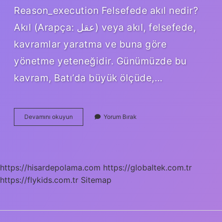
Reason_execution Felsefede akıl nedir?
Akıl (Arapça: عقل) veya akıl, felsefede,
kavramlar yaratma ve buna göre
yönetme yeteneğidir. Günümüzde bu
kavram, Batı’da büyük ölçüde,…
Felsefede
Devamını okuyun
Yorum Bırak
Akıl
Ilkeleri
Nelerdir
https://hisardepolama.com
https://globaltek.com.tr
https://flykids.com.tr
Sitemap