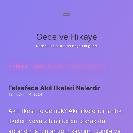
menüyü
Anasayfa
aç
Gizlilik Politikası
Gece ve Hikaye
Yasal Uyarı
Karanlıkta parlayan neşeli bilgiler!
Hakkımızda
ETIKET:
AKILCILIK ILKESI NEDIR
Felsefede Akıl Ilkeleri Nelerdir
Tarih: Ekim 14, 2024
Akıl ilkesi ne demek? Akıl ilkeleri, mantık
ilkeleri veya zihin ilkeleri olarak da
adlandırılan, mantığın kavram, cümle ve