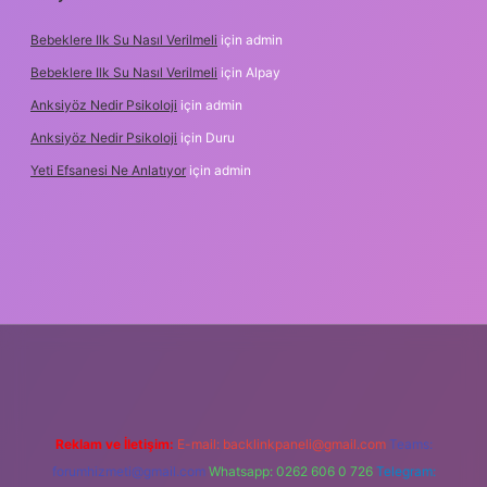
Bebeklere Ilk Su Nasıl Verilmeli
için
admin
Bebeklere Ilk Su Nasıl Verilmeli
için
Alpay
Anksiyöz Nedir Psikoloji
için
admin
Anksiyöz Nedir Psikoloji
için
Duru
Yeti Efsanesi Ne Anlatıyor
için
admin
ulipbet
https://www.betexper.xyz/
Reklam ve İletişim:
E-mail:
backlinkpaneli@gmail.com
Teams:
forumhizmeti@gmail.com
Whatsapp: 0262 606 0 726
Telegram: