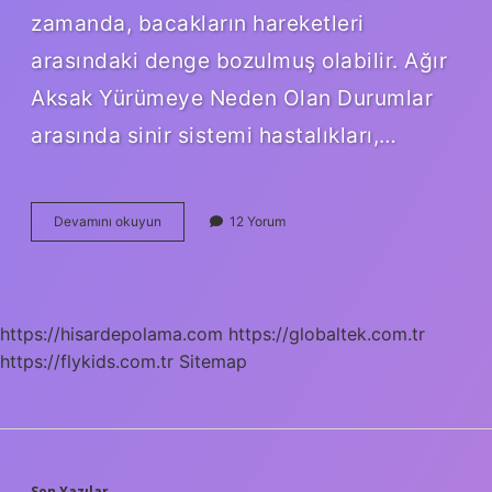
zamanda, bacakların hareketleri
arasındaki denge bozulmuş olabilir. Ağır
Aksak Yürümeye Neden Olan Durumlar
arasında sinir sistemi hastalıkları,…
Ağır
Devamını okuyun
12 Yorum
aksak
yürümek
ne
demek
https://hisardepolama.com
https://globaltek.com.tr
https://flykids.com.tr
Sitemap
Son Yazılar