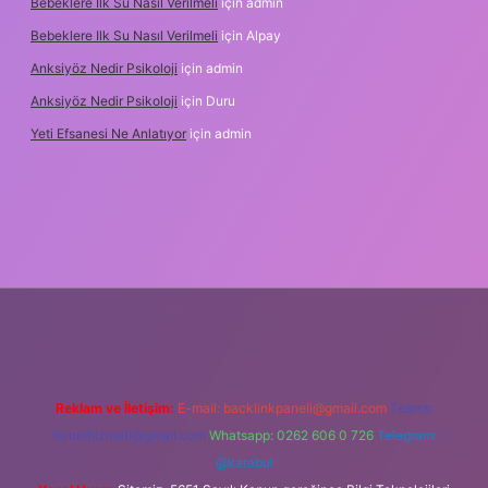
Bebeklere Ilk Su Nasıl Verilmeli
için
admin
Bebeklere Ilk Su Nasıl Verilmeli
için
Alpay
Anksiyöz Nedir Psikoloji
için
admin
Anksiyöz Nedir Psikoloji
için
Duru
Yeti Efsanesi Ne Anlatıyor
için
admin
ulipbet
https://www.betexper.xyz/
Reklam ve İletişim:
E-mail:
backlinkpaneli@gmail.com
Teams:
forumhizmeti@gmail.com
Whatsapp: 0262 606 0 726
Telegram:
@karabul