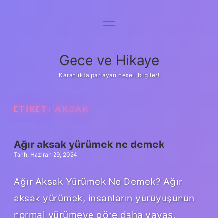
menüyü
Anasayfa
aç
Gizlilik Politikası
Gece ve Hikaye
Yasal Uyarı
Karanlıkta parlayan neşeli bilgiler!
Hakkımızda
ETIKET:
AKSAK
Ağır aksak yürümek ne demek
Tarih: Haziran 29, 2024
Ağır Aksak Yürümek Ne Demek? Ağır
aksak yürümek, insanların yürüyüşünün
normal yürümeye göre daha yavaş,