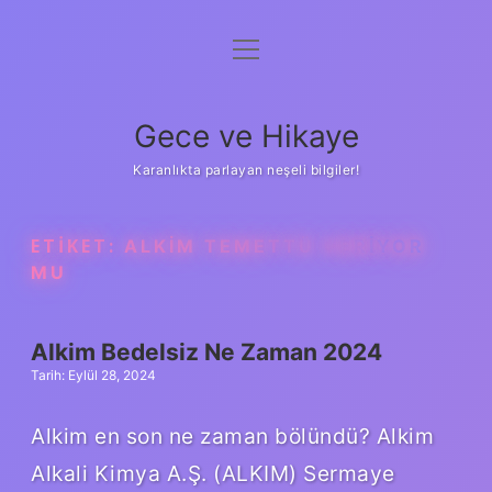
menüyü
Anasayfa
aç
Gizlilik Politikası
Gece ve Hikaye
Yasal Uyarı
Karanlıkta parlayan neşeli bilgiler!
Hakkımızda
ETIKET:
ALKIM TEMETTÜ VERIYOR
MU
Alkim Bedelsiz Ne Zaman 2024
Tarih: Eylül 28, 2024
Alkim en son ne zaman bölündü? Alkim
Alkali Kimya A.Ş. (ALKIM) Sermaye