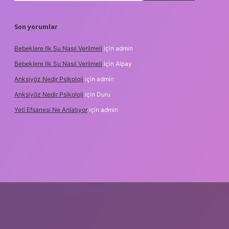
Son yorumlar
Bebeklere Ilk Su Nasıl Verilmeli
için
admin
Bebeklere Ilk Su Nasıl Verilmeli
için
Alpay
Anksiyöz Nedir Psikoloji
için
admin
Anksiyöz Nedir Psikoloji
için
Duru
Yeti Efsanesi Ne Anlatıyor
için
admin
ipbet
https://www.betexper.xyz/