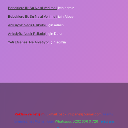
Bebeklere Ilk Su Nasıl Verilmeli
için
admin
Bebeklere Ilk Su Nasıl Verilmeli
için
Alpay
Anksiyöz Nedir Psikoloji
için
admin
Anksiyöz Nedir Psikoloji
için
Duru
Yeti Efsanesi Ne Anlatıyor
için
admin
lipbet
https://www.betexper.xyz/
Reklam ve İletişim:
E-mail:
backlinkpaneli@gmail.com
Teams:
forumhizmeti@gmail.com
Whatsapp: 0262 606 0 726
Telegram: