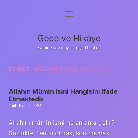
menüyü
Anasayfa
aç
Gizlilik Politikası
Gece ve Hikaye
Yasal Uyarı
Karanlıkta parlayan neşeli bilgiler!
Hakkımızda
ETIKET:
ALLAHIN KAÇ ISMI VAR
Allahın Mümin Ismi Hangisini Ifade
Etmektedir
Tarih: Ekim 5, 2024
Allah’ın mümin ismi ne anlama gelir?
Sözlükte, “emin olmak, korkmamak”