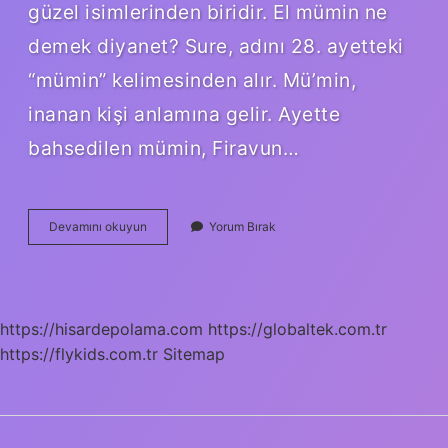
güzel isimlerinden biridir. El mümin ne
demek diyanet? Sure, adını 28. ayetteki
“mümin” kelimesinden alır. Mü’min,
inanan kişi anlamına gelir. Ayette
bahsedilen mümin, Firavun…
Allahın
Devamını okuyun
Yorum Bırak
Mümin
Ismi
Hangisini
Ifade
Etmektedir
https://hisardepolama.com
https://globaltek.com.tr
https://flykids.com.tr
Sitemap