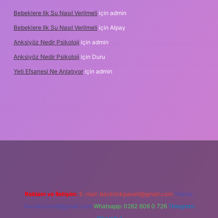
Bebeklere Ilk Su Nasıl Verilmeli
için
admin
Bebeklere Ilk Su Nasıl Verilmeli
için
Alpay
Anksiyöz Nedir Psikoloji
için
admin
Anksiyöz Nedir Psikoloji
için
Duru
Yeti Efsanesi Ne Anlatıyor
için
admin
ulipbet
https://www.betexper.xyz/
Reklam ve İletişim:
E-mail:
backlinkpaneli@gmail.com
Teams:
forumhizmeti@gmail.com
Whatsapp: 0262 606 0 726
Telegram: