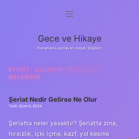
menüyü
Anasayfa
aç
Gizlilik Politikası
Gece ve Hikaye
Yasal Uyarı
Karanlıkta parlayan neşeli bilgiler!
Hakkımızda
ETIKET:
ALLAHIN YASAKLARI
NELERDIR
Şeriat Nedir Gelirse Ne Olur
Tarih: Ekim 6, 2024
Şeriatta neler yasaktır? Şeriatta zina,
hırsızlık, içki içme, kazf, yol kesme