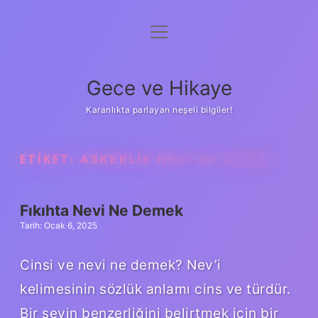
menüyü
Anasayfa
aç
Gizlilik Politikası
Gece ve Hikaye
Yasal Uyarı
Karanlıkta parlayan neşeli bilgiler!
Hakkımızda
ETIKET:
ASKERLIK NEVI NE DEMEK
Fıkıhta Nevi Ne Demek
Tarih: Ocak 6, 2025
Cinsi ve nevi ne demek? Nev’i
kelimesinin sözlük anlamı cins ve türdür.
Bir şeyin benzerliğini belirtmek için bir