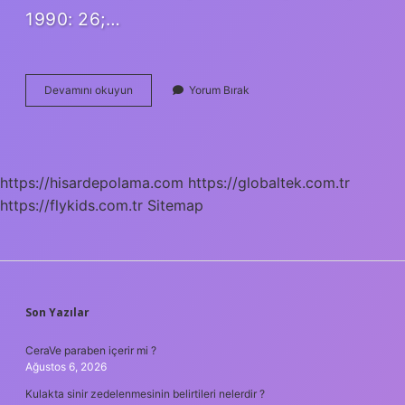
1990: 26;…
Fıkıhta
Devamını okuyun
Yorum Bırak
Nevi
Ne
Demek
https://hisardepolama.com
https://globaltek.com.tr
https://flykids.com.tr
Sitemap
SIDEBAR
Son Yazılar
CeraVe paraben içerir mi ?
Ağustos 6, 2026
Kulakta sinir zedelenmesinin belirtileri nelerdir ?