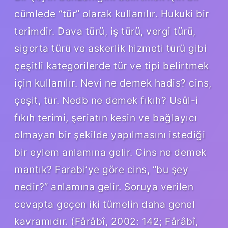
cümlede “tür” olarak kullanılır. Hukuki bir
terimdir. Dava türü, iş türü, vergi türü,
sigorta türü ve askerlik hizmeti türü gibi
çeşitli kategorilerde tür ve tipi belirtmek
için kullanılır. Nevi ne demek hadis? cins,
çeşit, tür. Nedb ne demek fıkıh? Usûl-i
fıkıh terimi, şeriatın kesin ve bağlayıcı
olmayan bir şekilde yapılmasını istediği
bir eylem anlamına gelir. Cins ne demek
mantık? Farabi’ye göre cins, “bu şey
nedir?” anlamına gelir. Soruya verilen
cevapta geçen iki tümelin daha genel
kavramıdır. (Fârâbî, 2002: 142; Fârâbî,