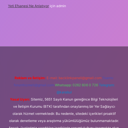
Yeti Efsanesi Ne Anlatıyor
için
admin
ulipbet
https://www.betexper.xyz/
Reklam ve İletişim:
E-mail:
backlinkpaneli@gmail.com
Teams:
forumhizmeti@gmail.com
Whatsapp: 0262 606 0 726
Telegram:
@karabul
Yasal Uyarı:
Sitemiz, 5651 Sayılı Kanun gereğince Bilgi Teknolojileri
ve İletişim Kurumu (BTK) tarafından onaylanmış bir Yer Sağlayıcı
olarak hizmet vermektedir. Bu nedenle, sitedeki içerikleri proaktif
olarak denetleme veya araştırma yükümlülüğümüz bulunmamaktadır.
Ancak, üyelerimiz yazdıkları içeriklerin sorumluluğunu taşımakta olup,