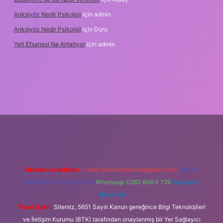
Anksiyöz Nedir Psikoloji
için
admin
Anksiyöz Nedir Psikoloji
için
Duru
Yeti Efsanesi Ne Anlatıyor
için
admin
tulipbet
https://www.betexper.xyz/
Reklam ve İletişim:
E-mail:
backlinkpaneli@gmail.com
Teams:
forumhizmeti@gmail.com
Whatsapp: 0262 606 0 726
Telegram:
@karabul
Yasal Uyarı:
Sitemiz, 5651 Sayılı Kanun gereğince Bilgi Teknolojileri
ve İletişim Kurumu (BTK) tarafından onaylanmış bir Yer Sağlayıcı