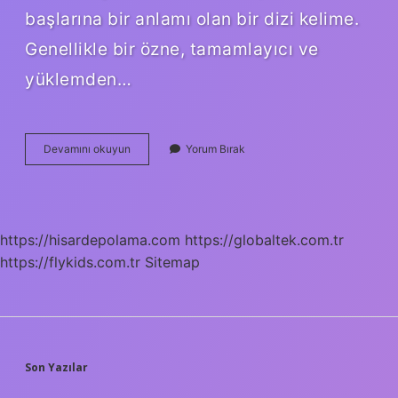
başlarına bir anlamı olan bir dizi kelime.
Genellikle bir özne, tamamlayıcı ve
yüklemden…
Azami
Devamını okuyun
Yorum Bırak
Ne
Demek
Cümle
Içinde
https://hisardepolama.com
https://globaltek.com.tr
https://flykids.com.tr
Sitemap
SIDEBAR
Son Yazılar