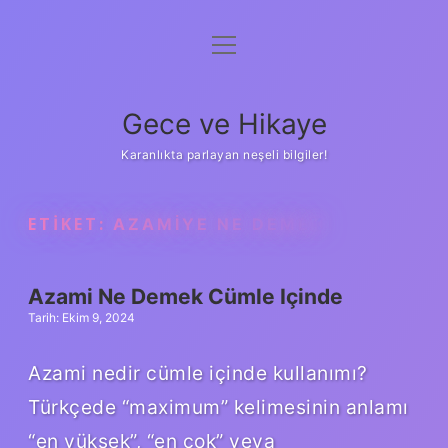
menüyü
Anasayfa
aç
Gizlilik Politikası
Gece ve Hikaye
Yasal Uyarı
Karanlıkta parlayan neşeli bilgiler!
Hakkımızda
ETIKET:
AZAMIYE NE DEMEK
Azami Ne Demek Cümle Içinde
Tarih: Ekim 9, 2024
Azami nedir cümle içinde kullanımı?
Türkçede “maximum” kelimesinin anlamı
“en yüksek”, “en çok” veya