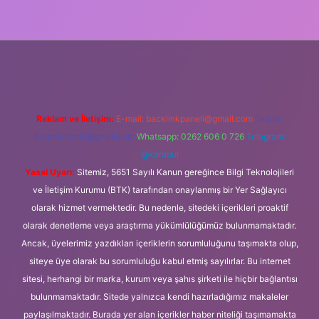
ipbet
https://www.betexper.xyz/
Reklam ve İletişim:
E-mail:
backlinkpaneli@gmail.com
Teams:
forumhizmeti@gmail.com
Whatsapp: 0262 606 0 726
Telegram:
@karabul
Yasal Uyarı:
Sitemiz, 5651 Sayılı Kanun gereğince Bilgi Teknolojileri
ve İletişim Kurumu (BTK) tarafından onaylanmış bir Yer Sağlayıcı
olarak hizmet vermektedir. Bu nedenle, sitedeki içerikleri proaktif
olarak denetleme veya araştırma yükümlülüğümüz bulunmamaktadır.
Ancak, üyelerimiz yazdıkları içeriklerin sorumluluğunu taşımakta olup,
siteye üye olarak bu sorumluluğu kabul etmiş sayılırlar. Bu internet
sitesi, herhangi bir marka, kurum veya şahıs şirketi ile hiçbir bağlantısı
bulunmamaktadır. Sitede yalnızca kendi hazırladığımız makaleler
paylaşılmaktadır. Burada yer alan içerikler haber niteliği taşımamakta