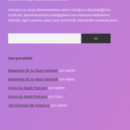
Hukuka ve yasal düzenlemelere aykırı olduğunu düşündüğünüz
içerikleri,
backlinkpanelicomtr@gmail.com
adresine bildirmeniz
halinde, ilgili içerikler yasal süre içerisinde sitemizden kaldırılacaktır.
Arama
Son yorumlar
Bebeklere Ilk Su Nasıl Verilmeli
için
admin
Bebeklere Ilk Su Nasıl Verilmeli
için
Alpay
Anksiyöz Nedir Psikoloji
için
admin
Anksiyöz Nedir Psikoloji
için
Duru
Yeti Efsanesi Ne Anlatıyor
için
admin