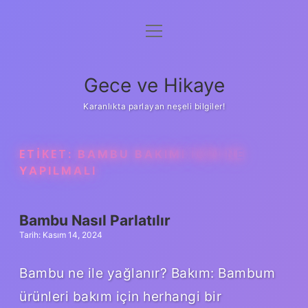
menüyü
Anasayfa
aç
Gizlilik Politikası
Gece ve Hikaye
Yasal Uyarı
Karanlıkta parlayan neşeli bilgiler!
Hakkımızda
ETIKET:
BAMBU BAKIMI IÇIN NE
YAPILMALI
Bambu Nasıl Parlatılır
Tarih: Kasım 14, 2024
Bambu ne ile yağlanır? Bakım: Bambum
ürünleri bakım için herhangi bir