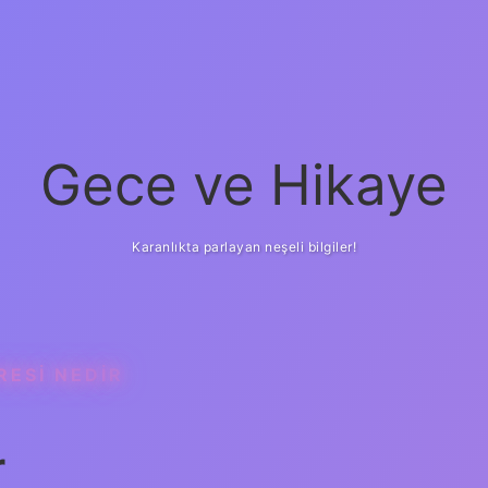
Gece ve Hikaye
Karanlıkta parlayan neşeli bilgiler!
RESI NEDIR
r