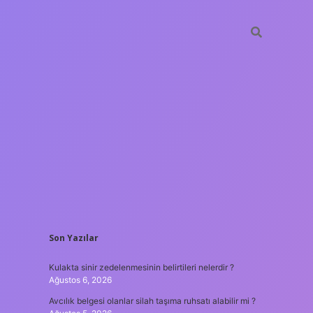
SIDEBAR
Son Yazılar
tulipbet
http
Kulakta sinir zedelenmesinin belirtileri nelerdir ?
Ağustos 6, 2026
Avcılık belgesi olanlar silah taşıma ruhsatı alabilir mi ?