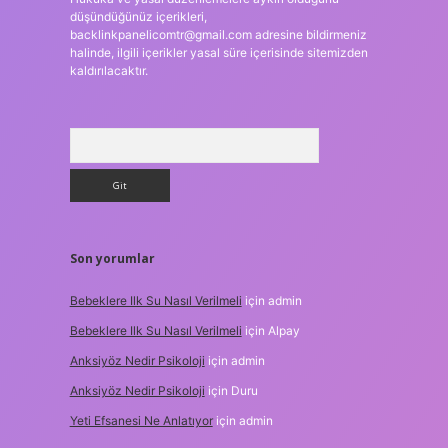
düşündüğünüz içerikleri,
backlinkpanelicomtr@gmail.com
adresine bildirmeniz
halinde, ilgili içerikler yasal süre içerisinde sitemizden
kaldırılacaktır.
Arama
Son yorumlar
Bebeklere Ilk Su Nasıl Verilmeli
için
admin
Bebeklere Ilk Su Nasıl Verilmeli
için
Alpay
Anksiyöz Nedir Psikoloji
için
admin
Anksiyöz Nedir Psikoloji
için
Duru
Yeti Efsanesi Ne Anlatıyor
için
admin