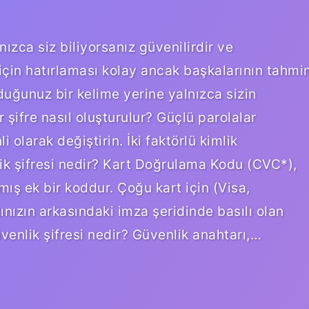
nızca siz biliyorsanız güvenilirdir ve
 için hatırlaması kolay ancak başkalarının tahmi
duğunuz bir kelime yerine yalnızca sizin
r şifre nasıl oluşturulur? Güçlü parolalar
i olarak değiştirin. İki faktörlü kimlik
ik şifresi nedir? Kart Doğrulama Kodu (CVC*),
mış ek bir koddur. Çoğu kart için (Visa,
ınızın arkasındaki imza şeridinde basılı olan
enlik şifresi nedir? Güvenlik anahtarı,…