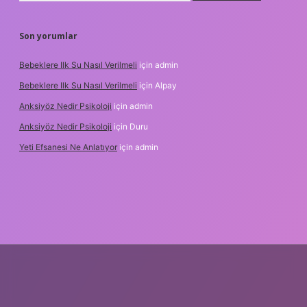
Son yorumlar
Bebeklere Ilk Su Nasıl Verilmeli
için
admin
Bebeklere Ilk Su Nasıl Verilmeli
için
Alpay
Anksiyöz Nedir Psikoloji
için
admin
Anksiyöz Nedir Psikoloji
için
Duru
Yeti Efsanesi Ne Anlatıyor
için
admin
ipbet
https://www.betexper.xyz/