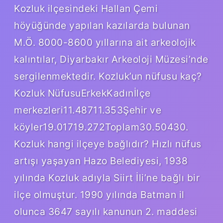
Kozluk ilçesindeki Hallan Çemi
höyüğünde yapılan kazılarda bulunan
M.Ö. 8000-8600 yıllarına ait arkeolojik
kalıntılar, Diyarbakır Arkeoloji Müzesi’nde
sergilenmektedir. Kozluk’un nüfusu kaç?
Kozluk NüfusuErkekKadınİlçe
merkezleri11.48711.353Şehir ve
köyler19.01719.272Toplam30.50430.
Kozluk hangi ilçeye bağlıdır? Hızlı nüfus
artışı yaşayan Hazo Belediyesi, 1938
yılında Kozluk adıyla Siirt İli’ne bağlı bir
ilçe olmuştur. 1990 yılında Batman il
olunca 3647 sayılı kanunun 2. maddesi