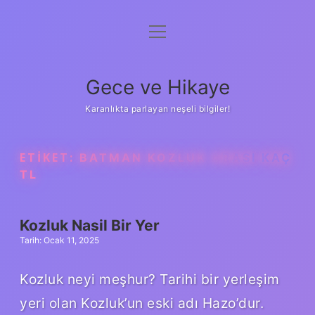
menüyü
Anasayfa
aç
Gizlilik Politikası
Gece ve Hikaye
Yasal Uyarı
Karanlıkta parlayan neşeli bilgiler!
Hakkımızda
ETIKET:
BATMAN KOZLUK ARASI KAÇ
TL
Kozluk Nasil Bir Yer
Tarih: Ocak 11, 2025
Kozluk neyi meşhur? Tarihi bir yerleşim
yeri olan Kozluk’un eski adı Hazo’dur.