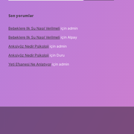
Son yorumlar
Bebeklere Ilk Su Nasıl Verilmeli
için
admin
Bebeklere Ilk Su Nasıl Verilmeli
için
Alpay
Anksiyöz Nedir Psikoloji
için
admin
Anksiyöz Nedir Psikoloji
için
Duru
Yeti Efsanesi Ne Anlatıyor
için
admin
lipbet
https://www.betexper.xyz/