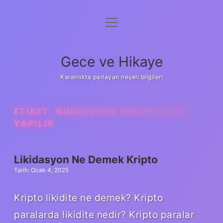
menüyü
Anasayfa
aç
Gizlilik Politikası
Gece ve Hikaye
Yasal Uyarı
Karanlıkta parlayan neşeli bilgiler!
Hakkımızda
ETIKET:
BINANCEDE HEDGE NASIL
YAPILIR
Likidasyon Ne Demek Kripto
Tarih: Ocak 4, 2025
Kripto likidite ne demek? Kripto
paralarda likidite nedir? Kripto paralar