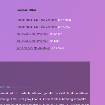
Son yorumlar
Bebeklere Ilk Su Nasıl Verilmeli
için
admin
Bebeklere Ilk Su Nasıl Verilmeli
için
Alpay
Anksiyöz Nedir Psikoloji
için
admin
Anksiyöz Nedir Psikoloji
için
Duru
Yeti Efsanesi Ne Anlatıyor
için
admin
6 0 726
Telegram: @karabul
ermektedir. Bu nedenle, sitedeki içerikleri proaktif olarak denetleme
uğu kabul etmiş sayılırlar. Bu internet sitesi, herhangi bir marka,
kler haber niteliği taşımamakta olup, gerçek kurum ve kişiler hakkında