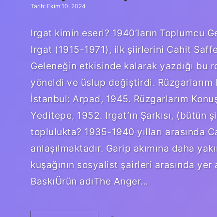
Tarih: Ekim 10, 2024
Irgat kimin eseri? 1940’ların Toplumcu Ge
Irgat (1915-1971), ilk şiirlerini Cahit Sa
Geleneğin etkisinde kalarak yazdığı bu r
yöneldi ve üslup değiştirdi. Rüzgarlarım
İstanbul: Arpad, 1945. Rüzgarlarım Konuşu
Yeditepe, 1952. Irgat’ın Şarkısı, (bütün ş
toplulukta? 1935-1940 yılları arasında Ca
anlaşılmaktadır. Garip akımına daha yakın
kuşağının sosyalist şairleri arasında yer 
BaskıÜrün adıThe Anger…