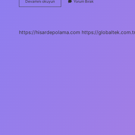
Bu
Devamını okuyun
Yorum Bırak
Şehrin
Çocukları
Kime
Aittir
https://hisardepolama.com
https://globaltek.com.t