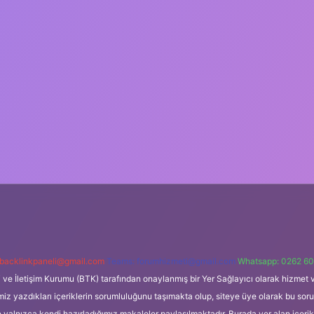
backlinkpaneli@gmail.com
Teams:
forumhizmeti@gmail.com
Whatsapp: 0262 60
i ve İletişim Kurumu (BTK) tarafından onaylanmış bir Yer Sağlayıcı olarak hizmet v
azdıkları içeriklerin sorumluluğunu taşımakta olup, siteye üye olarak bu sorumlul
e yalnızca kendi hazırladığımız makaleler paylaşılmaktadır. Burada yer alan içeri