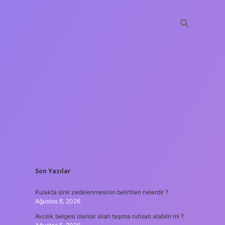
SIDEBAR
Son Yazılar
tulipbet
https
Kulakta sinir zedelenmesinin belirtileri nelerdir ?
Ağustos 6, 2026
Avcılık belgesi olanlar silah taşıma ruhsatı alabilir mi ?