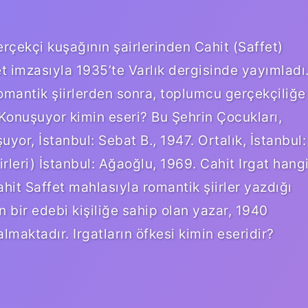
rçekçi kuşağının şairlerinden Cahit (Saffet)
ffet imzasıyla 1935’te Varlık dergisinde yayımladı
omantik şiirlerden sonra, toplumcu gerçekçiliğe
 Konuşuyor kimin eseri? Bu Şehrin Çocukları,
yor, İstanbul: Sebat B., 1947. Ortalık, İstanbul:
iirleri) İstanbul: Ağaoğlu, 1969. Cahit Irgat hang
hit Saffet mahlasıyla romantik şiirler yazdığı
 bir edebi kişiliğe sahip olan yazar, 1940
almaktadır. Irgatların öfkesi kimin eseridir?