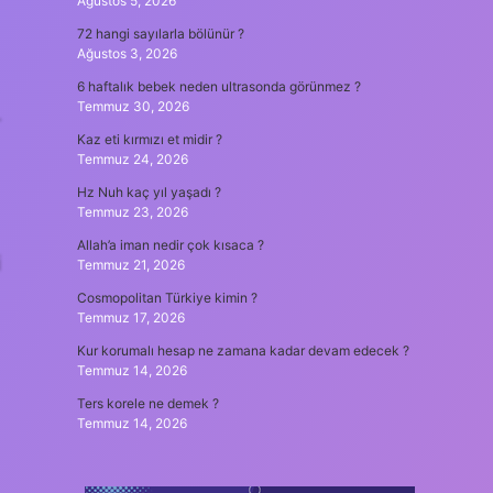
Ağustos 5, 2026
72 hangi sayılarla bölünür ?
Ağustos 3, 2026
6 haftalık bebek neden ultrasonda görünmez ?
Temmuz 30, 2026
.
Kaz eti kırmızı et midir ?
Temmuz 24, 2026
Hz Nuh kaç yıl yaşadı ?
Temmuz 23, 2026
Allah’a iman nedir çok kısaca ?
i
Temmuz 21, 2026
Cosmopolitan Türkiye kimin ?
Temmuz 17, 2026
Kur korumalı hesap ne zamana kadar devam edecek ?
Temmuz 14, 2026
Ters korele ne demek ?
Temmuz 14, 2026