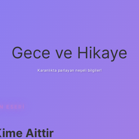
Gece ve Hikaye
Karanlıkta parlayan neşeli bilgiler!
N ESERI
ime Aittir