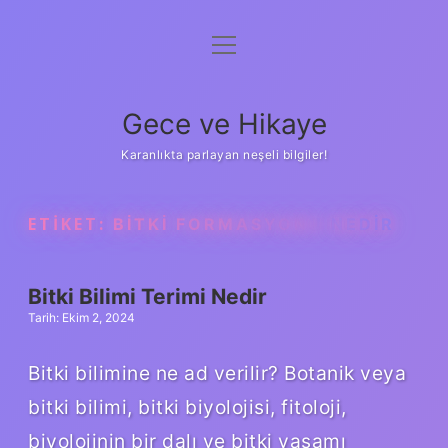
menüyü
Anasayfa
aç
Gizlilik Politikası
Gece ve Hikaye
Yasal Uyarı
Karanlıkta parlayan neşeli bilgiler!
Hakkımızda
ETIKET:
BITKI FORMASYONU NEDIR
Bitki Bilimi Terimi Nedir
Tarih: Ekim 2, 2024
Bitki bilimine ne ad verilir? Botanik veya
bitki bilimi, bitki biyolojisi, fitoloji,
biyolojinin bir dalı ve bitki yaşamı