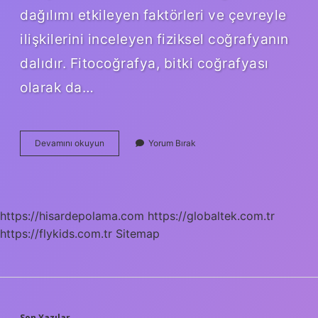
dağılımı etkileyen faktörleri ve çevreyle
ilişkilerini inceleyen fiziksel coğrafyanın
dalıdır. Fitocoğrafya, bitki coğrafyası
olarak da…
Bitki
Devamını okuyun
Yorum Bırak
Bilimi
Terimi
Nedir
https://hisardepolama.com
https://globaltek.com.tr
https://flykids.com.tr
Sitemap
Son Yazılar