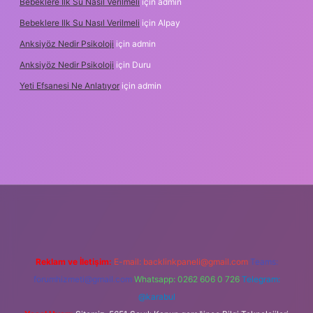
Bebeklere Ilk Su Nasıl Verilmeli
için
admin
Bebeklere Ilk Su Nasıl Verilmeli
için
Alpay
Anksiyöz Nedir Psikoloji
için
admin
Anksiyöz Nedir Psikoloji
için
Duru
Yeti Efsanesi Ne Anlatıyor
için
admin
ulipbet
https://www.betexper.xyz/
Reklam ve İletişim:
E-mail:
backlinkpaneli@gmail.com
Teams:
forumhizmeti@gmail.com
Whatsapp: 0262 606 0 726
Telegram:
@karabul