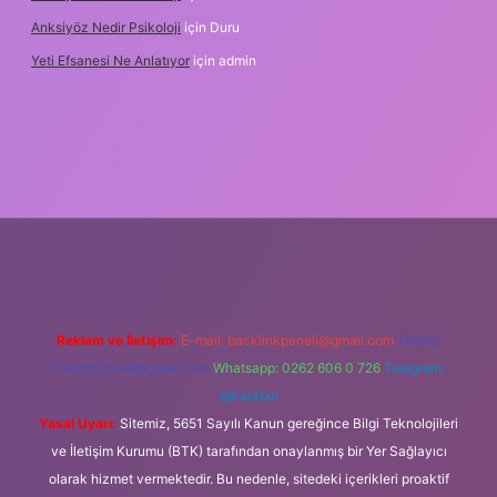
Anksiyöz Nedir Psikoloji
için
Duru
Yeti Efsanesi Ne Anlatıyor
için
admin
ulipbet
https://www.betexper.xyz/
Reklam ve İletişim:
E-mail:
backlinkpaneli@gmail.com
Teams:
forumhizmeti@gmail.com
Whatsapp: 0262 606 0 726
Telegram:
@karabul
Yasal Uyarı:
Sitemiz, 5651 Sayılı Kanun gereğince Bilgi Teknolojileri
ve İletişim Kurumu (BTK) tarafından onaylanmış bir Yer Sağlayıcı
olarak hizmet vermektedir. Bu nedenle, sitedeki içerikleri proaktif