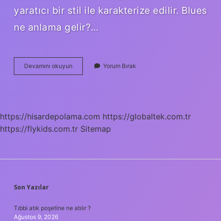
yaratıcı bir stil ile karakterize edilir. Blues
ne anlama gelir?…
Blues
Devamını okuyun
Yorum Bırak
Müzik
Ne
Demek
https://hisardepolama.com
https://globaltek.com.tr
https://flykids.com.tr
Sitemap
SIDEBAR
Son Yazılar
Tıbbi atık poşetine ne atılır ?
Ağustos 9, 2026