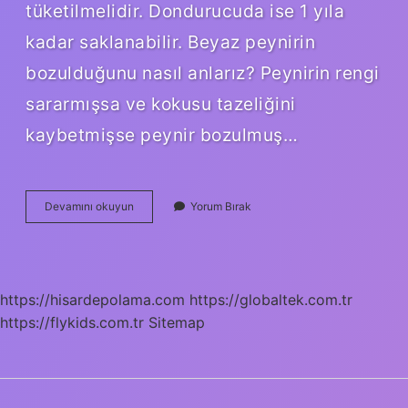
tüketilmelidir. Dondurucuda ise 1 yıla
kadar saklanabilir. Beyaz peynirin
bozulduğunu nasıl anlarız? Peynirin rengi
sararmışsa ve kokusu tazeliğini
kaybetmişse peynir bozulmuş…
Peynir
Devamını okuyun
Yorum Bırak
Açıldıktan
Sonra
Ne
Kadar
Dayanır
https://hisardepolama.com
https://globaltek.com.tr
https://flykids.com.tr
Sitemap