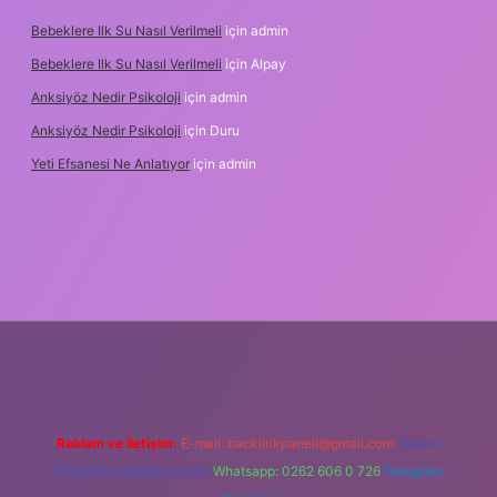
Bebeklere Ilk Su Nasıl Verilmeli
için
admin
Bebeklere Ilk Su Nasıl Verilmeli
için
Alpay
Anksiyöz Nedir Psikoloji
için
admin
Anksiyöz Nedir Psikoloji
için
Duru
Yeti Efsanesi Ne Anlatıyor
için
admin
lipbet
https://www.betexper.xyz/
Reklam ve İletişim:
E-mail:
backlinkpaneli@gmail.com
Teams:
forumhizmeti@gmail.com
Whatsapp: 0262 606 0 726
Telegram: