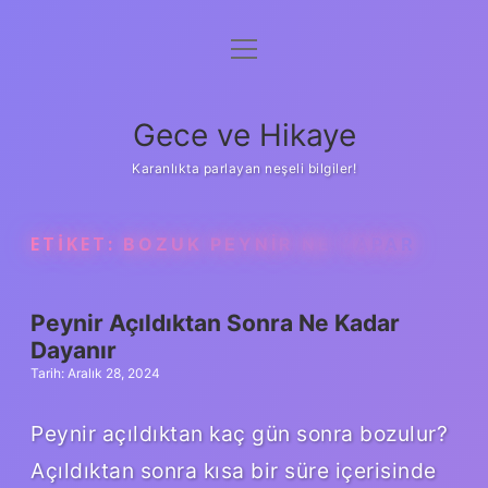
menüyü
Anasayfa
aç
Gizlilik Politikası
Gece ve Hikaye
Yasal Uyarı
Karanlıkta parlayan neşeli bilgiler!
Hakkımızda
ETIKET:
BOZUK PEYNIR NE YAPAR
Peynir Açıldıktan Sonra Ne Kadar
Dayanır
Tarih: Aralık 28, 2024
Peynir açıldıktan kaç gün sonra bozulur?
Açıldıktan sonra kısa bir süre içerisinde