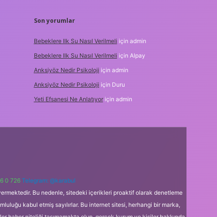
Son yorumlar
Bebeklere Ilk Su Nasıl Verilmeli
için
admin
Bebeklere Ilk Su Nasıl Verilmeli
için
Alpay
Anksiyöz Nedir Psikoloji
için
admin
Anksiyöz Nedir Psikoloji
için
Duru
Yeti Efsanesi Ne Anlatıyor
için
admin
6 0 726
Telegram: @karabul
ermektedir. Bu nedenle, sitedeki içerikleri proaktif olarak denetleme
uğu kabul etmiş sayılırlar. Bu internet sitesi, herhangi bir marka,
kler haber niteliği taşımamakta olup, gerçek kurum ve kişiler hakkında