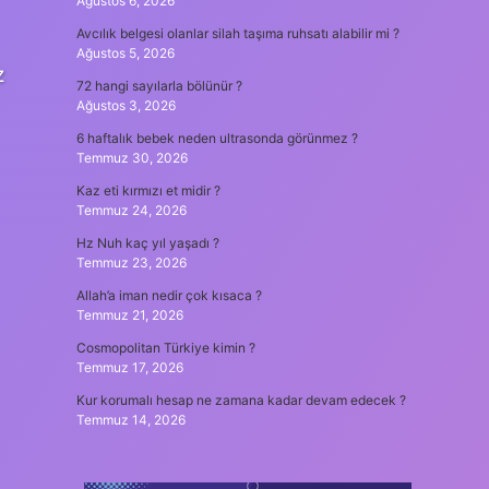
Ağustos 6, 2026
Avcılık belgesi olanlar silah taşıma ruhsatı alabilir mi ?
Ağustos 5, 2026
z
72 hangi sayılarla bölünür ?
Ağustos 3, 2026
6 haftalık bebek neden ultrasonda görünmez ?
Temmuz 30, 2026
Kaz eti kırmızı et midir ?
Temmuz 24, 2026
Hz Nuh kaç yıl yaşadı ?
Temmuz 23, 2026
Allah’a iman nedir çok kısaca ?
Temmuz 21, 2026
Cosmopolitan Türkiye kimin ?
Temmuz 17, 2026
Kur korumalı hesap ne zamana kadar devam edecek ?
Temmuz 14, 2026