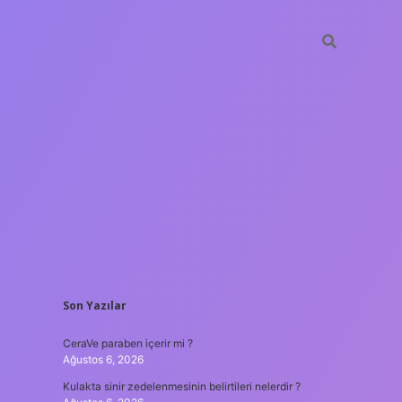
SIDEBAR
Son Yazılar
tulipbet
https
CeraVe paraben içerir mi ?
Ağustos 6, 2026
Kulakta sinir zedelenmesinin belirtileri nelerdir ?