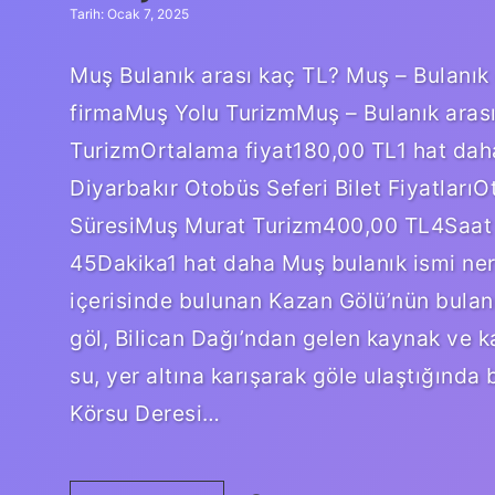
Tarih: Ocak 7, 2025
Muş Bulanık arası kaç TL? Muş – Bulanık
firmaMuş Yolu TurizmMuş – Bulanık arası
TurizmOrtalama fiyat180,00 TL1 hat dah
Diyarbakır Otobüs Seferi Bilet Fiyatları
SüresiMuş Murat Turizm400,00 TL4Saa
45Dakika1 hat daha Muş bulanık ismi nered
içerisinde bulunan Kazan Gölü’nün bulanı
göl, Bilican Dağı’ndan gelen kaynak ve k
su, yer altına karışarak göle ulaştığında
Körsu Deresi…