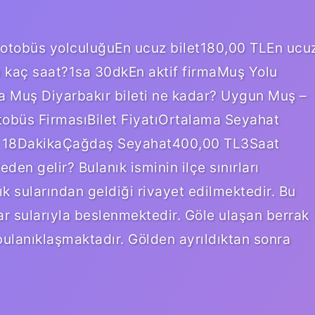
 otobüs yolculuğuEn ucuz bilet180,00 TLEn ucu
 kaç saat?1sa 30dkEn aktif firmaMuş Yolu
a Muş Diyarbakır bileti ne kadar? Uygun Muş –
Otobüs FirmasıBilet FiyatıOrtalama Seyahat
t 18DakikaÇağdaş Seyahat400,00 TL3Saat
en gelir? Bulanık isminin ilçe sınırları
k sularından geldiği rivayet edilmektedir. Bu
ar sularıyla beslenmektedir. Göle ulaşan berrak
 bulanıklaşmaktadır. Gölden ayrıldıktan sonra