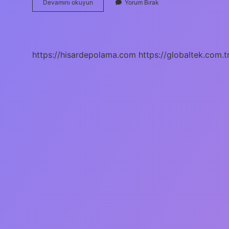
Muş
Devamını okuyun
Yorum Bırak
Bulanık
Bileti
Ne
Kadar
https://hisardepolama.com
https://globaltek.com.t