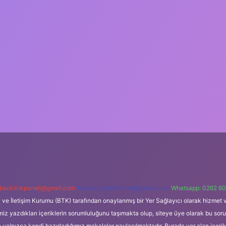
backlinkpaneli@gmail.com
Teams:
forumhizmeti@gmail.com
Whatsapp: 0262 60
i ve İletişim Kurumu (BTK) tarafından onaylanmış bir Yer Sağlayıcı olarak hizmet v
azdıkları içeriklerin sorumluluğunu taşımakta olup, siteye üye olarak bu sorumlul
e yalnızca kendi hazırladığımız makaleler paylaşılmaktadır. Burada yer alan içeri