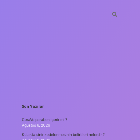
SIDEBAR
Son Yazılar
tulipbet
htt
CeraVe paraben içerir mi ?
Ağustos 6, 2026
Kulakta sinir zedelenmesinin belirtileri nelerdir ?