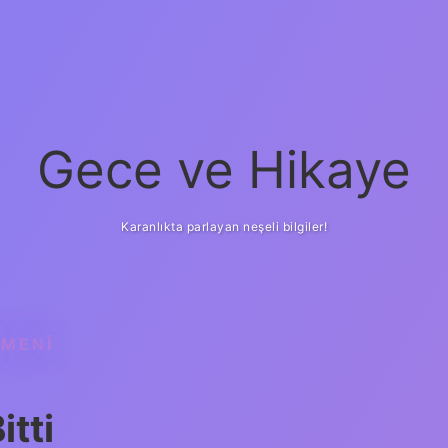
Gece ve Hikaye
Karanlıkta parlayan neşeli bilgiler!
TMENI
itti