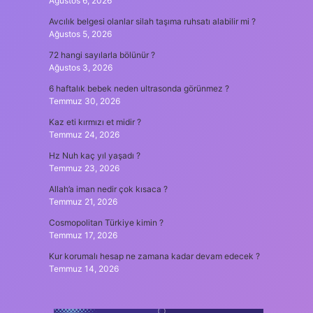
Ağustos 6, 2026
Avcılık belgesi olanlar silah taşıma ruhsatı alabilir mi ?
Ağustos 5, 2026
72 hangi sayılarla bölünür ?
Ağustos 3, 2026
6 haftalık bebek neden ultrasonda görünmez ?
Temmuz 30, 2026
Kaz eti kırmızı et midir ?
Temmuz 24, 2026
Hz Nuh kaç yıl yaşadı ?
Temmuz 23, 2026
Allah’a iman nedir çok kısaca ?
Temmuz 21, 2026
Cosmopolitan Türkiye kimin ?
Temmuz 17, 2026
Kur korumalı hesap ne zamana kadar devam edecek ?
Temmuz 14, 2026