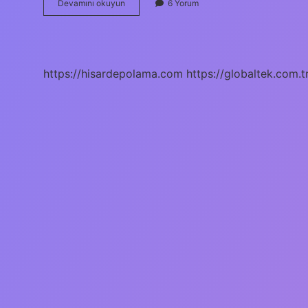
Çalıkuşu
Devamını okuyun
6 Yorum
Sonu
Nasıl
Bitti
https://hisardepolama.com
https://globaltek.com.t