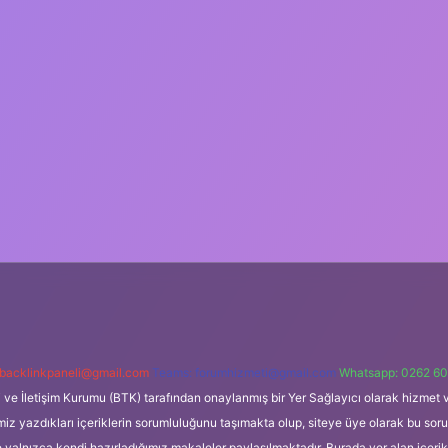
backlinkpaneli@gmail.com
Teams:
forumhizmeti@gmail.com
Whatsapp: 0262 60
i ve İletişim Kurumu (BTK) tarafından onaylanmış bir Yer Sağlayıcı olarak hizmet v
azdıkları içeriklerin sorumluluğunu taşımakta olup, siteye üye olarak bu sorumlul
e yalnızca kendi hazırladığımız makaleler paylaşılmaktadır. Burada yer alan içeri