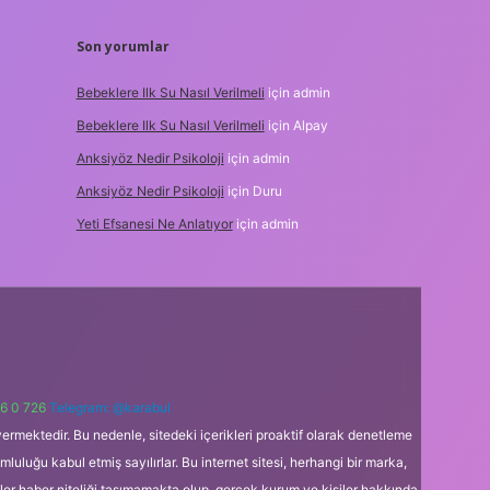
Son yorumlar
Bebeklere Ilk Su Nasıl Verilmeli
için
admin
Bebeklere Ilk Su Nasıl Verilmeli
için
Alpay
Anksiyöz Nedir Psikoloji
için
admin
Anksiyöz Nedir Psikoloji
için
Duru
Yeti Efsanesi Ne Anlatıyor
için
admin
6 0 726
Telegram: @karabul
ermektedir. Bu nedenle, sitedeki içerikleri proaktif olarak denetleme
uğu kabul etmiş sayılırlar. Bu internet sitesi, herhangi bir marka,
kler haber niteliği taşımamakta olup, gerçek kurum ve kişiler hakkında