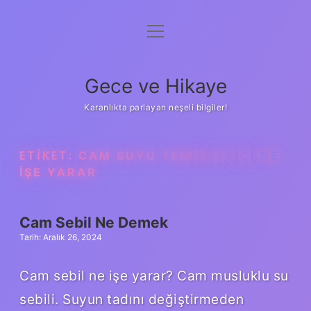
menüyü
Anasayfa
aç
Gizlilik Politikası
Gece ve Hikaye
Yasal Uyarı
Karanlıkta parlayan neşeli bilgiler!
Hakkımızda
ETIKET:
CAM SUYU TEMIZLEYICI NE
IŞE YARAR
Cam Sebil Ne Demek
Tarih: Aralık 26, 2024
Cam sebil ne işe yarar? Cam musluklu su
sebili. Suyun tadını değiştirmeden