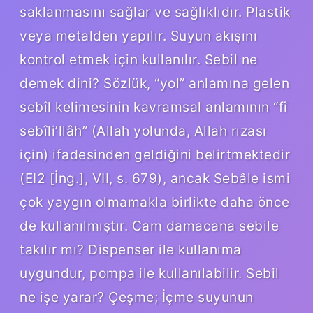
saklanmasını sağlar ve sağlıklıdır. Plastik
veya metalden yapılır. Suyun akışını
kontrol etmek için kullanılır. Sebil ne
demek dini? Sözlük, “yol” anlamına gelen
sebîl kelimesinin kavramsal anlamının “fî
sebîli’llâh” (Allah yolunda, Allah rızası
için) ifadesinden geldiğini belirtmektedir
(EI2 [İng.], VII, s. 679), ancak Sebâle ismi
çok yaygın olmamakla birlikte daha önce
de kullanılmıştır. Cam damacana sebile
takılır mı? Dispenser ile kullanıma
uygundur, pompa ile kullanılabilir. Sebil
ne işe yarar? Çeşme; İçme suyunun