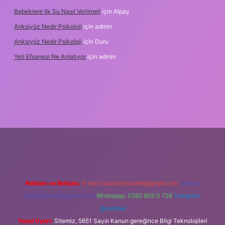
Bebeklere Ilk Su Nasıl Verilmeli
için
Alpay
Anksiyöz Nedir Psikoloji
için
admin
Anksiyöz Nedir Psikoloji
için
Duru
Yeti Efsanesi Ne Anlatıyor
için
admin
ulipbet
https://www.betexper.xyz/
Reklam ve İletişim:
E-mail:
backlinkpaneli@gmail.com
Teams:
forumhizmeti@gmail.com
Whatsapp: 0262 606 0 726
Telegram:
@karabul
Yasal Uyarı:
Sitemiz, 5651 Sayılı Kanun gereğince Bilgi Teknolojileri