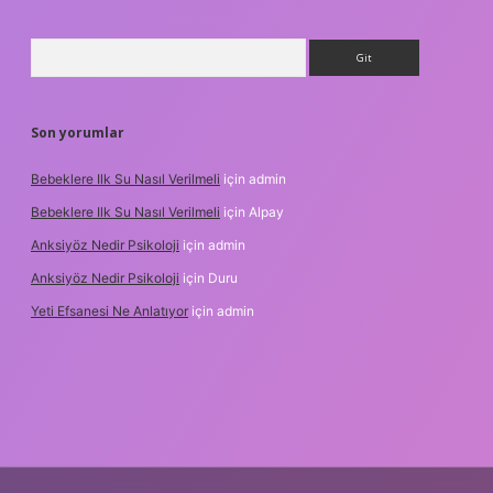
Arama
Son yorumlar
Bebeklere Ilk Su Nasıl Verilmeli
için
admin
Bebeklere Ilk Su Nasıl Verilmeli
için
Alpay
Anksiyöz Nedir Psikoloji
için
admin
Anksiyöz Nedir Psikoloji
için
Duru
Yeti Efsanesi Ne Anlatıyor
için
admin
ipbet
https://www.betexper.xyz/