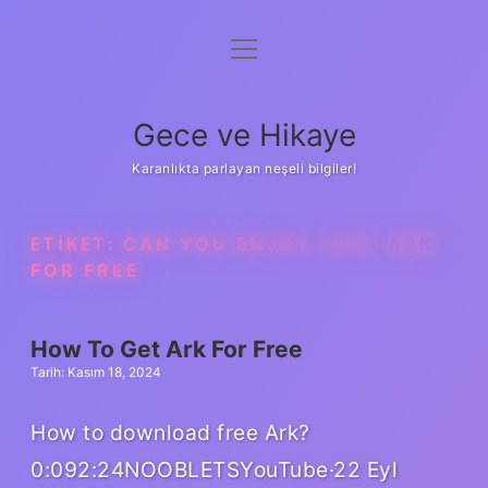
menüyü
Anasayfa
aç
Gizlilik Politikası
Gece ve Hikaye
Yasal Uyarı
Karanlıkta parlayan neşeli bilgiler!
Hakkımızda
ETIKET:
CAN YOU ENJOY LOST ARK
FOR FREE
How To Get Ark For Free
Tarih: Kasım 18, 2024
How to download free Ark?
0:092:24NOOBLETSYouTube·22 Eyl