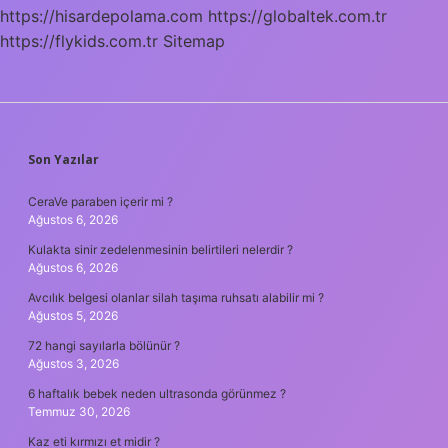
Free
https://hisardepolama.com
https://globaltek.com.tr
https://flykids.com.tr
Sitemap
SIDEBAR
Son Yazılar
CeraVe paraben içerir mi ?
Ağustos 6, 2026
Kulakta sinir zedelenmesinin belirtileri nelerdir ?
Ağustos 6, 2026
Avcılık belgesi olanlar silah taşıma ruhsatı alabilir mi ?
Ağustos 5, 2026
72 hangi sayılarla bölünür ?
Ağustos 3, 2026
6 haftalık bebek neden ultrasonda görünmez ?
Temmuz 30, 2026
Kaz eti kırmızı et midir ?