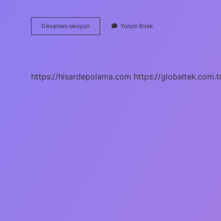
Çarlık
Devamını okuyun
Yorum Bırak
Rusya
Hangi
Olaydan
Sonra
Savaştan
https://hisardepolama.com
https://globaltek.com.t
Çekilmiştir