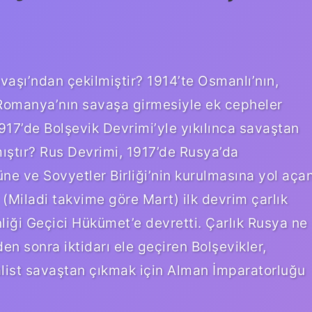
aşı’ndan çekilmiştir? 1914’te Osmanlı’nın,
a Romanya’nın savaşa girmesiyle ek cepheler
1917’de Bolşevik Devrimi’yle yıkılınca savaştan
lmıştır? Rus Devrimi, 1917’de Rusya’da
ne ve Sovyetler Birliği’nin kurulmasına yol aça
 (Miladi takvime göre Mart) ilk devrim çarlık
liği Geçici Hükümet’e devretti. Çarlık Rusya ne
n sonra iktidarı ele geçiren Bolşevikler,
alist savaştan çıkmak için Alman İmparatorluğu