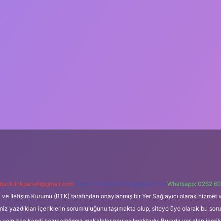
backlinkpaneli@gmail.com
Teams:
forumhizmeti@gmail.com
Whatsapp: 0262 60
i ve İletişim Kurumu (BTK) tarafından onaylanmış bir Yer Sağlayıcı olarak hizmet v
azdıkları içeriklerin sorumluluğunu taşımakta olup, siteye üye olarak bu sorumlul
e yalnızca kendi hazırladığımız makaleler paylaşılmaktadır. Burada yer alan içeri