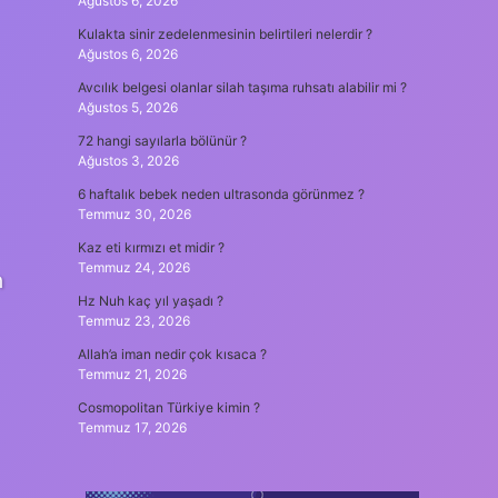
Ağustos 6, 2026
Kulakta sinir zedelenmesinin belirtileri nelerdir ?
Ağustos 6, 2026
Avcılık belgesi olanlar silah taşıma ruhsatı alabilir mi ?
Ağustos 5, 2026
72 hangi sayılarla bölünür ?
Ağustos 3, 2026
6 haftalık bebek neden ultrasonda görünmez ?
Temmuz 30, 2026
Kaz eti kırmızı et midir ?
Temmuz 24, 2026
n
Hz Nuh kaç yıl yaşadı ?
Temmuz 23, 2026
Allah’a iman nedir çok kısaca ?
Temmuz 21, 2026
Cosmopolitan Türkiye kimin ?
Temmuz 17, 2026