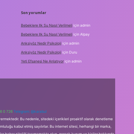
Son yorumlar
Bebeklere Ilk Su Nasıl Verilmeli
için
admin
Bebeklere Ilk Su Nasıl Verilmeli
için
Alpay
Anksiyöz Nedir Psikoloji
için
admin
Anksiyöz Nedir Psikoloji
için
Duru
Yeti Efsanesi Ne Anlatıyor
için
admin
6 0 726
Telegram: @karabul
ermektedir. Bu nedenle, sitedeki içerikleri proaktif olarak denetleme
uğu kabul etmiş sayılırlar. Bu internet sitesi, herhangi bir marka,
kler haber niteliği taşımamakta olup, gerçek kurum ve kişiler hakkında