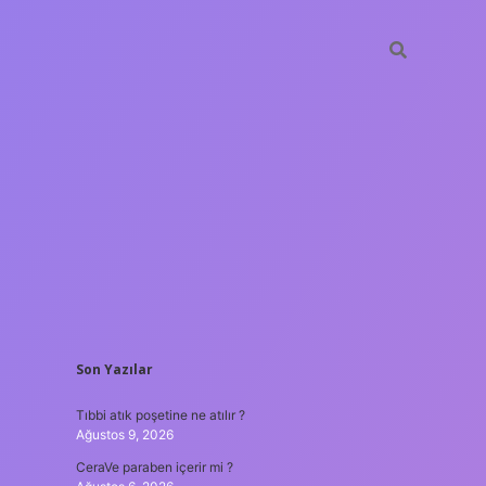
SIDEBAR
Son Yazılar
tulipbet
htt
Tıbbi atık poşetine ne atılır ?
Ağustos 9, 2026
CeraVe paraben içerir mi ?