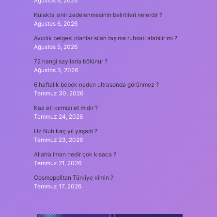
Ağustos 6, 2026
Kulakta sinir zedelenmesinin belirtileri nelerdir ?
Ağustos 6, 2026
Avcılık belgesi olanlar silah taşıma ruhsatı alabilir mi ?
Ağustos 5, 2026
72 hangi sayılarla bölünür ?
Ağustos 3, 2026
6 haftalık bebek neden ultrasonda görünmez ?
Temmuz 30, 2026
Kaz eti kırmızı et midir ?
Temmuz 24, 2026
Hz Nuh kaç yıl yaşadı ?
Temmuz 23, 2026
Allah’a iman nedir çok kısaca ?
Temmuz 21, 2026
Cosmopolitan Türkiye kimin ?
Temmuz 17, 2026