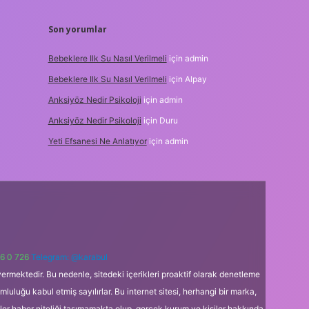
Son yorumlar
Bebeklere Ilk Su Nasıl Verilmeli
için
admin
Bebeklere Ilk Su Nasıl Verilmeli
için
Alpay
Anksiyöz Nedir Psikoloji
için
admin
Anksiyöz Nedir Psikoloji
için
Duru
Yeti Efsanesi Ne Anlatıyor
için
admin
6 0 726
Telegram: @karabul
ermektedir. Bu nedenle, sitedeki içerikleri proaktif olarak denetleme
uğu kabul etmiş sayılırlar. Bu internet sitesi, herhangi bir marka,
kler haber niteliği taşımamakta olup, gerçek kurum ve kişiler hakkında