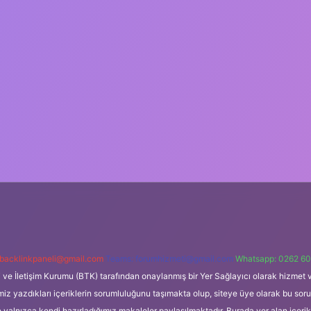
backlinkpaneli@gmail.com
Teams:
forumhizmeti@gmail.com
Whatsapp: 0262 60
i ve İletişim Kurumu (BTK) tarafından onaylanmış bir Yer Sağlayıcı olarak hizmet v
azdıkları içeriklerin sorumluluğunu taşımakta olup, siteye üye olarak bu sorumlul
e yalnızca kendi hazırladığımız makaleler paylaşılmaktadır. Burada yer alan içeri