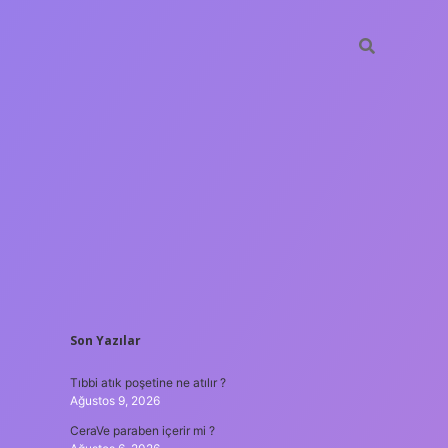
SIDEBAR
Son Yazılar
tulipbet
htt
Tıbbi atık poşetine ne atılır ?
Ağustos 9, 2026
CeraVe paraben içerir mi ?