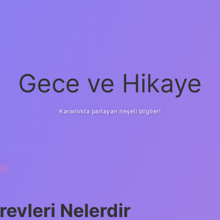
Gece ve Hikaye
Karanlıkta parlayan neşeli bilgiler!
IR
evleri Nelerdir