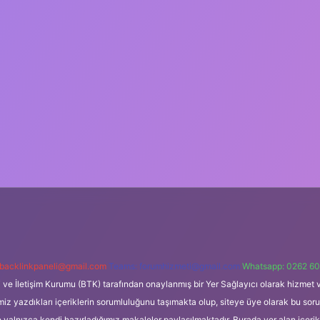
backlinkpaneli@gmail.com
Teams:
forumhizmeti@gmail.com
Whatsapp: 0262 60
i ve İletişim Kurumu (BTK) tarafından onaylanmış bir Yer Sağlayıcı olarak hizmet v
azdıkları içeriklerin sorumluluğunu taşımakta olup, siteye üye olarak bu sorumlul
e yalnızca kendi hazırladığımız makaleler paylaşılmaktadır. Burada yer alan içeri