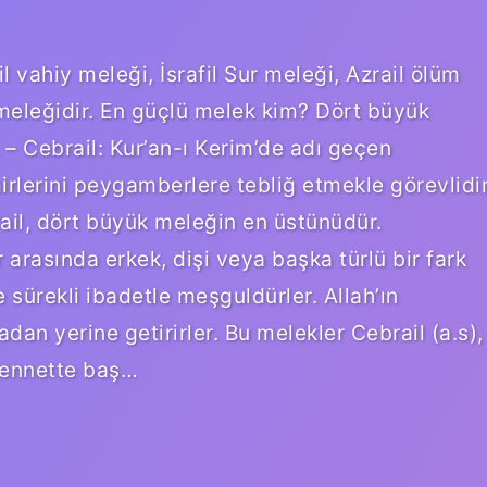
 vahiy meleği, İsrafil Sur meleği, Azrail ölüm
meleğidir. En güçlü melek kim? Dört büyük
: – Cebrail: Kur’an-ı Kerim’de adı geçen
mirlerini peygamberlere tebliğ etmekle görevlidir
il, dört büyük meleğin en üstünüdür.
r arasında erkek, dişi veya başka türlü bir fark
e sürekli ibadetle meşguldürler. Allah’ın
dan yerine getirirler. Bu melekler Cebrail (a.s),
. Cennette baş…