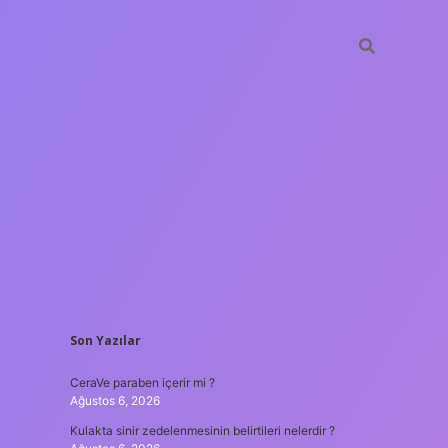
SIDEBAR
Son Yazılar
tulipbet
https:
CeraVe paraben içerir mi ?
Ağustos 6, 2026
Kulakta sinir zedelenmesinin belirtileri nelerdir ?