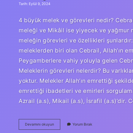
Tarih: Eylül 9, 2024
4 büyük melek ve görevleri nedir? Cebrail
meleği ve Mikâil ise yiyecek ve yağmur 
meleğin görevleri ve özellikleri şunlardır
meleklerden biri olan Cebrail, Allah’ın e
Peygamberlere vahiy yoluyla gelen Cebra
Meleklerin görevleri nelerdir? Bu varlıkla
yoktur. Melekler Allah’ın emrettiği şekild
emrettiği ibadetleri ve emirleri sorgulama
Azrail (a.s), Mikail (a.s), İsrafil (a.s)’dir
4
Devamını okuyun
Yorum Bırak
Büyük