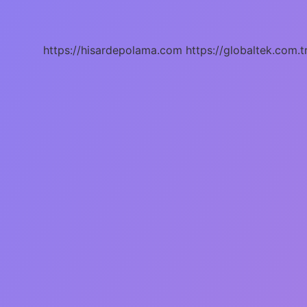
Melek
Ve
Görevleri
Nelerdir
https://hisardepolama.com
https://globaltek.com.t