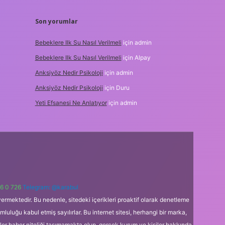
Son yorumlar
Bebeklere Ilk Su Nasıl Verilmeli
için
admin
Bebeklere Ilk Su Nasıl Verilmeli
için
Alpay
Anksiyöz Nedir Psikoloji
için
admin
Anksiyöz Nedir Psikoloji
için
Duru
Yeti Efsanesi Ne Anlatıyor
için
admin
6 0 726
Telegram: @karabul
ermektedir. Bu nedenle, sitedeki içerikleri proaktif olarak denetleme
uğu kabul etmiş sayılırlar. Bu internet sitesi, herhangi bir marka,
kler haber niteliği taşımamakta olup, gerçek kurum ve kişiler hakkında