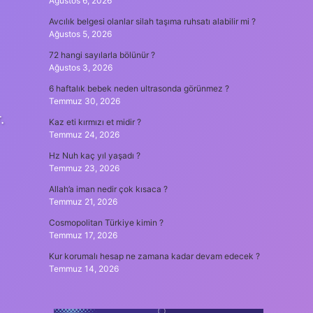
Ağustos 6, 2026
Avcılık belgesi olanlar silah taşıma ruhsatı alabilir mi ?
Ağustos 5, 2026
72 hangi sayılarla bölünür ?
Ağustos 3, 2026
6 haftalık bebek neden ultrasonda görünmez ?
Temmuz 30, 2026
.
Kaz eti kırmızı et midir ?
Temmuz 24, 2026
Hz Nuh kaç yıl yaşadı ?
Temmuz 23, 2026
Allah’a iman nedir çok kısaca ?
Temmuz 21, 2026
Cosmopolitan Türkiye kimin ?
Temmuz 17, 2026
Kur korumalı hesap ne zamana kadar devam edecek ?
Temmuz 14, 2026