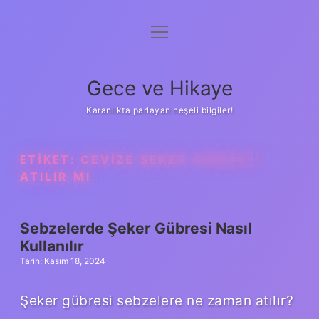
menüyü
Anasayfa
aç
Gizlilik Politikası
Gece ve Hikaye
Yasal Uyarı
Karanlıkta parlayan neşeli bilgiler!
Hakkımızda
ETIKET:
CEVIZE ŞEKER GÜBRESI
ATILIR MI
Sebzelerde Şeker Gübresi Nasıl
Kullanılır
Tarih: Kasım 18, 2024
Şeker gübresi sebzelere ne zaman atılır?