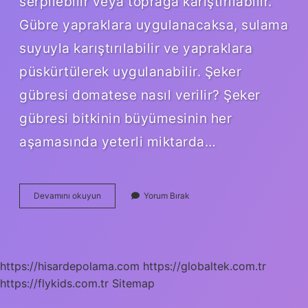
serpilebilir veya toprağa karıştırılabilir.
Gübre yapraklara uygulanacaksa, sulama
suyuyla karıştırılabilir ve yapraklara
püskürtülerek uygulanabilir. Şeker
gübresi domatese nasıl verilir? Şeker
gübresi bitkinin büyümesinin her
aşamasında yeterli miktarda…
Sebzelerde
Devamını okuyun
Yorum Bırak
Şeker
Gübresi
Nasıl
Kullanılır
https://hisardepolama.com
https://globaltek.com.tr
https://flykids.com.tr
Sitemap