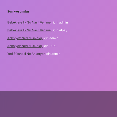
Son yorumlar
Bebeklere Ilk Su Nasıl Verilmeli
için
admin
Bebeklere Ilk Su Nasıl Verilmeli
için
Alpay
Anksiyöz Nedir Psikoloji
için
admin
Anksiyöz Nedir Psikoloji
için
Duru
Yeti Efsanesi Ne Anlatıyor
için
admin
lipbet
https://www.betexper.xyz/