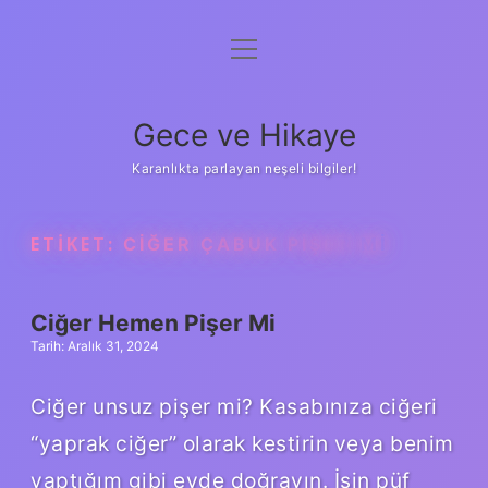
menüyü
Anasayfa
aç
Gizlilik Politikası
Gece ve Hikaye
Yasal Uyarı
Karanlıkta parlayan neşeli bilgiler!
Hakkımızda
ETIKET:
CIĞER ÇABUK PIŞER MI
Ciğer Hemen Pişer Mi
Tarih: Aralık 31, 2024
Ciğer unsuz pişer mi? Kasabınıza ciğeri
“yaprak ciğer” olarak kestirin veya benim
yaptığım gibi evde doğrayın. İşin püf