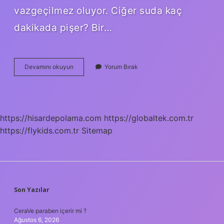
vazgeçilmez oluyor. Ciğer suda kaç
dakikada pişer? Bir…
Ciğer
Devamını okuyun
Yorum Bırak
Hemen
Pişer
Mi
https://hisardepolama.com
https://globaltek.com.tr
https://flykids.com.tr
Sitemap
SIDEBAR
Son Yazılar
CeraVe paraben içerir mi ?
Ağustos 6, 2026