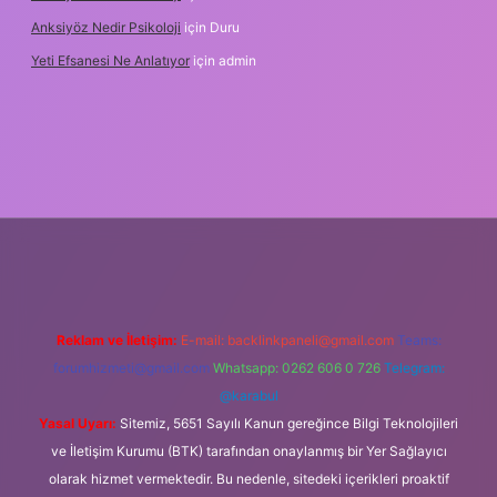
Anksiyöz Nedir Psikoloji
için
Duru
Yeti Efsanesi Ne Anlatıyor
için
admin
lipbet
https://www.betexper.xyz/
Reklam ve İletişim:
E-mail:
backlinkpaneli@gmail.com
Teams:
forumhizmeti@gmail.com
Whatsapp: 0262 606 0 726
Telegram:
@karabul
Yasal Uyarı:
Sitemiz, 5651 Sayılı Kanun gereğince Bilgi Teknolojileri
ve İletişim Kurumu (BTK) tarafından onaylanmış bir Yer Sağlayıcı
olarak hizmet vermektedir. Bu nedenle, sitedeki içerikleri proaktif