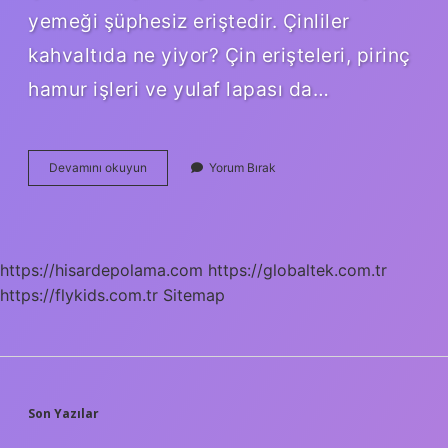
yemeği şüphesiz eriştedir. Çinliler
kahvaltıda ne yiyor? Çin erişteleri, pirinç
hamur işleri ve yulaf lapası da…
Çinliler
Devamını okuyun
Yorum Bırak
Ekmek
Yiyor
Mu
https://hisardepolama.com
https://globaltek.com.tr
https://flykids.com.tr
Sitemap
SIDEBAR
Son Yazılar