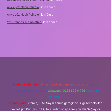
Anksiyöz Nedir Psikoloji
için
admin
Anksiyöz Nedir Psikoloji
için
Duru
Yeti Efsanesi Ne Anlatıyor
için
admin
ulipbet
https://www.betexper.xyz/
Reklam ve İletişim:
E-mail:
backlinkpaneli@gmail.com
Teams:
forumhizmeti@gmail.com
Whatsapp: 0262 606 0 726
Telegram:
@karabul
Yasal Uyarı:
Sitemiz, 5651 Sayılı Kanun gereğince Bilgi Teknolojileri
ve İletişim Kurumu (BTK) tarafından onaylanmış bir Yer Sağlayıcı