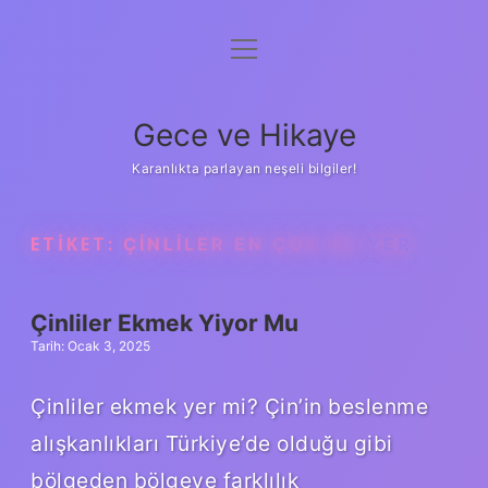
menüyü
Anasayfa
aç
Gizlilik Politikası
Gece ve Hikaye
Yasal Uyarı
Karanlıkta parlayan neşeli bilgiler!
Hakkımızda
ETIKET:
ÇINLILER EN ÇOK NE YER
Çinliler Ekmek Yiyor Mu
Tarih: Ocak 3, 2025
Çinliler ekmek yer mi? Çin’in beslenme
alışkanlıkları Türkiye’de olduğu gibi
bölgeden bölgeye farklılık