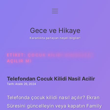
menüyü
Anasayfa
aç
Gizlilik Politikası
Gece ve Hikaye
Yasal Uyarı
Karanlıkta parlayan neşeli bilgiler!
Hakkımızda
ETIKET:
ÇOCUK KILIDI DIŞARIDAN
AÇILIR MI
Telefondan Cocuk Kilidi Nasil Acilir
Tarih: Aralık 26, 2024
Telefonda çocuk kilidi nasıl açılır? Ekran
Süresini güncelleyin veya kapatın Family