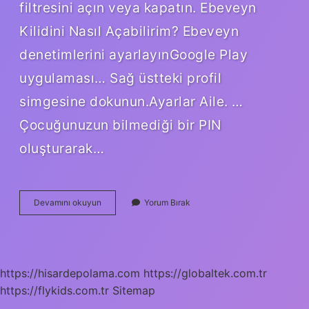
filtresini açın veya kapatın. Ebeveyn
Kilidini Nasıl Açabilirim? Ebeveyn
denetimlerini ayarlayınGoogle Play
uygulaması… Sağ üstteki profil
simgesine dokunun.Ayarlar Aile. …
Çocuğunuzun bilmediği bir PIN
oluşturarak…
Telefondan
Devamını okuyun
Yorum Bırak
Cocuk
Kilidi
Nasil
Acilir
https://hisardepolama.com
https://globaltek.com.tr
https://flykids.com.tr
Sitemap