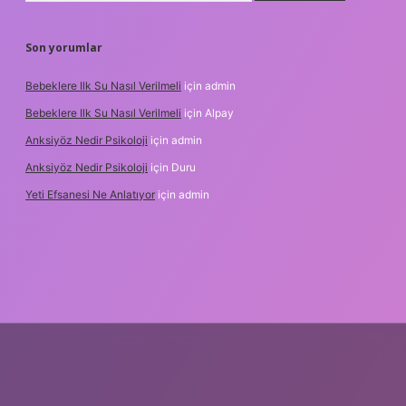
Son yorumlar
Bebeklere Ilk Su Nasıl Verilmeli
için
admin
Bebeklere Ilk Su Nasıl Verilmeli
için
Alpay
Anksiyöz Nedir Psikoloji
için
admin
Anksiyöz Nedir Psikoloji
için
Duru
Yeti Efsanesi Ne Anlatıyor
için
admin
lipbet
https://www.betexper.xyz/