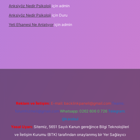
Anksiyöz Nedir Psikoloji
için
admin
Anksiyöz Nedir Psikoloji
için
Duru
Yeti Efsanesi Ne Anlatıyor
için
admin
ulipbet
https://www.betexper.xyz/
Reklam ve İletişim:
E-mail:
backlinkpaneli@gmail.com
Teams:
forumhizmeti@gmail.com
Whatsapp: 0262 606 0 726
Telegram:
@karabul
Yasal Uyarı:
Sitemiz, 5651 Sayılı Kanun gereğince Bilgi Teknolojileri
ve İletişim Kurumu (BTK) tarafından onaylanmış bir Yer Sağlayıcı