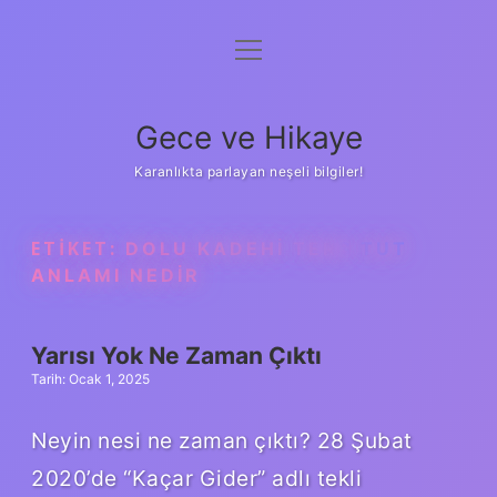
menüyü
Anasayfa
aç
Gizlilik Politikası
Gece ve Hikaye
Yasal Uyarı
Karanlıkta parlayan neşeli bilgiler!
Hakkımızda
ETIKET:
DOLU KADEHI TERS TUT
ANLAMI NEDIR
Yarısı Yok Ne Zaman Çıktı
Tarih: Ocak 1, 2025
Neyin nesi ne zaman çıktı? 28 Şubat
2020’de “Kaçar Gider” adlı tekli