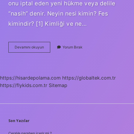
onu iptal eden yeni hükme veya delile
“nasih” denir. Neyin nesi kimin? Fes
kimindir? [1] Kimliği ve ne…
Yarısı
Devamını okuyun
Yorum Bırak
Yok
Ne
Zaman
Çıktı
https://hisardepolama.com
https://globaltek.com.tr
https://flykids.com.tr
Sitemap
SIDEBAR
Son Yazılar
CeraVe paraben içerir mi ?