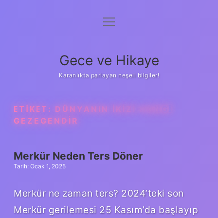
menüyü
Anasayfa
aç
Gizlilik Politikası
Gece ve Hikaye
Yasal Uyarı
Karanlıkta parlayan neşeli bilgiler!
Hakkımızda
ETIKET:
DÜNYANIN IKIZI HANGI
GEZEGENDIR
Merkür Neden Ters Döner
Tarih: Ocak 1, 2025
Merkür ne zaman ters? 2024’teki son
Merkür gerilemesi 25 Kasım’da başlayıp