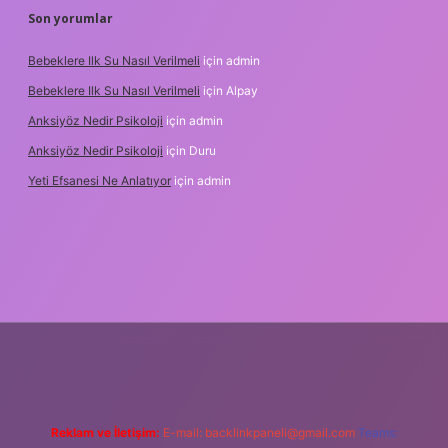
Son yorumlar
Bebeklere Ilk Su Nasıl Verilmeli
için
admin
Bebeklere Ilk Su Nasıl Verilmeli
için
Alpay
Anksiyöz Nedir Psikoloji
için
admin
Anksiyöz Nedir Psikoloji
için
Duru
Yeti Efsanesi Ne Anlatıyor
için
admin
ipbet
https://www.betexper.xyz/
Reklam ve İletişim:
E-mail:
backlinkpaneli@gmail.com
Teams: