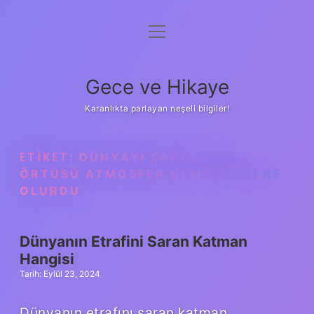
menüyü
Anasayfa
aç
Gizlilik Politikası
Gece ve Hikaye
Yasal Uyarı
Karanlıkta parlayan neşeli bilgiler!
Hakkımızda
ETIKET:
DÜNYAYI SARAN GAZ
ÖRTÜSÜ ATMOSFER OLMASAYDI NE
OLURDU
Dünyanın Etrafini Saran Katman
Hangisi
Tarih: Eylül 23, 2024
Dünyanın etrafını saran katman