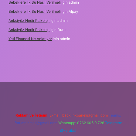
Bebeklere Ilk Su Nasıl Verilmeli
için
admin
Bebeklere Ilk Su Nasıl Verilmeli
için
Alpay
Anksiyöz Nedir Psikoloji
için
admin
Anksiyöz Nedir Psikoloji
için
Duru
Yeti Efsanesi Ne Anlatıyor
için
admin
etexper.xyz/
Reklam ve İletişim:
E-mail:
backlinkpaneli@gmail.com
Teams:
forumhizmeti@gmail.com
Whatsapp: 0262 606 0 726
Telegram:
@karabul