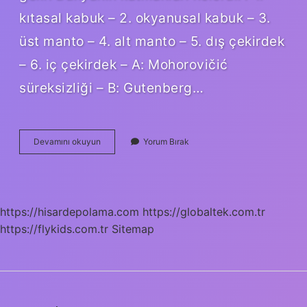
kıtasal kabuk – 2. okyanusal kabuk – 3.
üst manto – 4. alt manto – 5. dış çekirdek
– 6. iç çekirdek – A: Mohorovičić
süreksizliği – B: Gutenberg…
Dünyanın
Devamını okuyun
Yorum Bırak
Etrafini
Saran
Katman
Hangisi
https://hisardepolama.com
https://globaltek.com.tr
https://flykids.com.tr
Sitemap