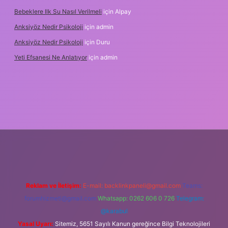
Bebeklere Ilk Su Nasıl Verilmeli
için
Alpay
Anksiyöz Nedir Psikoloji
için
admin
Anksiyöz Nedir Psikoloji
için
Duru
Yeti Efsanesi Ne Anlatıyor
için
admin
ulipbet
https://www.betexper.xyz/
Reklam ve İletişim:
E-mail:
backlinkpaneli@gmail.com
Teams:
forumhizmeti@gmail.com
Whatsapp: 0262 606 0 726
Telegram:
@karabul
Yasal Uyarı:
Sitemiz, 5651 Sayılı Kanun gereğince Bilgi Teknolojileri