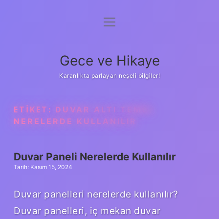
menüyü
Anasayfa
aç
Gizlilik Politikası
Gece ve Hikaye
Yasal Uyarı
Karanlıkta parlayan neşeli bilgiler!
Hakkımızda
ETIKET:
DUVAR ALTI TEMEL
NERELERDE KULLANILIR
Duvar Paneli Nerelerde Kullanılır
Tarih: Kasım 15, 2024
Duvar panelleri nerelerde kullanılır?
Duvar panelleri, iç mekan duvar