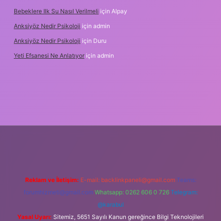
Bebeklere Ilk Su Nasıl Verilmeli
için
Alpay
Anksiyöz Nedir Psikoloji
için
admin
Anksiyöz Nedir Psikoloji
için
Duru
Yeti Efsanesi Ne Anlatıyor
için
admin
ulipbet
https://www.betexper.xyz/
Reklam ve İletişim:
E-mail:
backlinkpaneli@gmail.com
Teams:
forumhizmeti@gmail.com
Whatsapp: 0262 606 0 726
Telegram:
@karabul
Yasal Uyarı:
Sitemiz, 5651 Sayılı Kanun gereğince Bilgi Teknolojileri