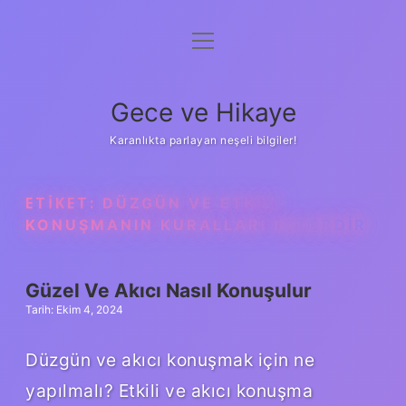
menüyü
Anasayfa
aç
Gizlilik Politikası
Gece ve Hikaye
Yasal Uyarı
Karanlıkta parlayan neşeli bilgiler!
Hakkımızda
ETIKET:
DÜZGÜN VE ETKILI
KONUŞMANIN KURALLARI NELERDIR
Güzel Ve Akıcı Nasıl Konuşulur
Tarih: Ekim 4, 2024
Düzgün ve akıcı konuşmak için ne
yapılmalı? Etkili ve akıcı konuşma