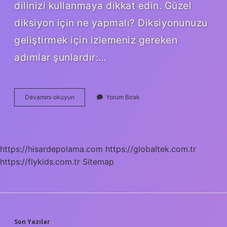
dilinizi kullanmaya dikkat edin. Güzel
diksiyon için ne yapmalı? Diksiyonunuzu
geliştirmek için izlemeniz gereken
adımlar şunlardır:…
Güzel
Devamını okuyun
Yorum Bırak
Ve
Akıcı
Nasıl
Konuşulur
https://hisardepolama.com
https://globaltek.com.tr
https://flykids.com.tr
Sitemap
Son Yazılar