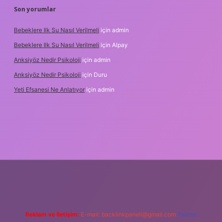
Son yorumlar
Bebeklere Ilk Su Nasıl Verilmeli
için
admin
Bebeklere Ilk Su Nasıl Verilmeli
için
Alpay
Anksiyöz Nedir Psikoloji
için
admin
Anksiyöz Nedir Psikoloji
için
Duru
Yeti Efsanesi Ne Anlatıyor
için
admin
pbet
https://www.betexper.xyz/
Reklam ve İletişim:
E-mail:
backlinkpaneli@gmail.com
Teams: