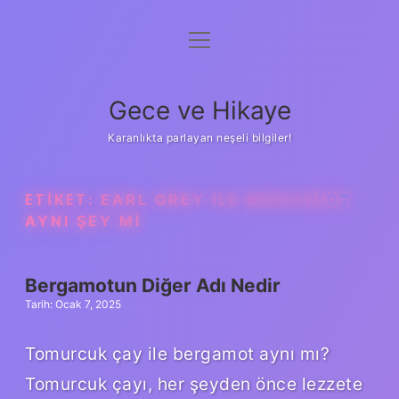
menüyü
Anasayfa
aç
Gizlilik Politikası
Gece ve Hikaye
Yasal Uyarı
Karanlıkta parlayan neşeli bilgiler!
Hakkımızda
ETIKET:
EARL GREY ILE BERGAMOT
AYNI ŞEY MI
Bergamotun Diğer Adı Nedir
Tarih: Ocak 7, 2025
Tomurcuk çay ile bergamot aynı mı?
Tomurcuk çayı, her şeyden önce lezzete