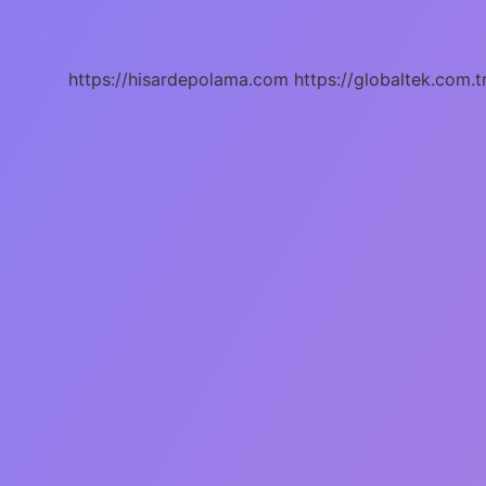
Mu
Kolay
Mı
https://hisardepolama.com
https://globaltek.com.t