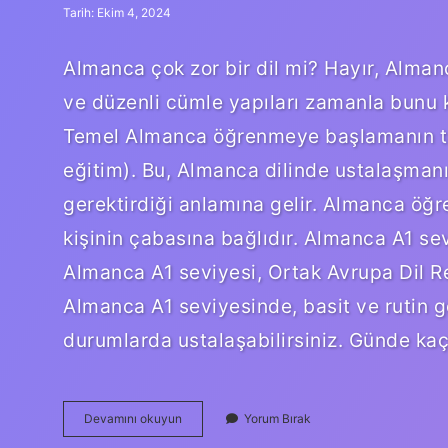
Tarih: Ekim 4, 2024
Almanca çok zor bir dil mi? Hayır, Almanca
ve düzenli cümle yapıları zamanla bunu 
Temel Almanca öğrenmeye başlamanın tah
eğitim). Bu, Almanca dilinde ustalaşmanın 
gerektirdiği anlamına gelir. Almanca öğ
kişinin çabasına bağlıdır. Almanca A1 sev
Almanca A1 seviyesi, Ortak Avrupa Dil Re
Almanca A1 seviyesinde, basit ve rutin g
durumlarda ustalaşabilirsiniz. Günde ka
Almanca
Devamını okuyun
Yorum Bırak
Zor