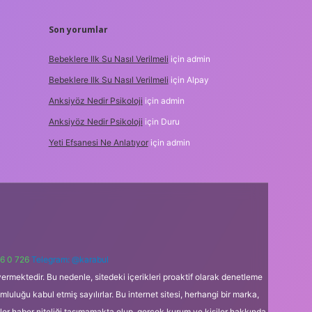
Son yorumlar
Bebeklere Ilk Su Nasıl Verilmeli
için
admin
Bebeklere Ilk Su Nasıl Verilmeli
için
Alpay
Anksiyöz Nedir Psikoloji
için
admin
Anksiyöz Nedir Psikoloji
için
Duru
Yeti Efsanesi Ne Anlatıyor
için
admin
6 0 726
Telegram: @karabul
ermektedir. Bu nedenle, sitedeki içerikleri proaktif olarak denetleme
uğu kabul etmiş sayılırlar. Bu internet sitesi, herhangi bir marka,
kler haber niteliği taşımamakta olup, gerçek kurum ve kişiler hakkında