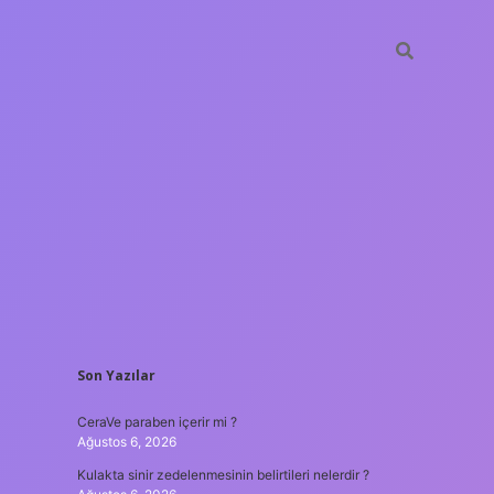
SIDEBAR
Son Yazılar
tulipbet
htt
CeraVe paraben içerir mi ?
Ağustos 6, 2026
Kulakta sinir zedelenmesinin belirtileri nelerdir ?