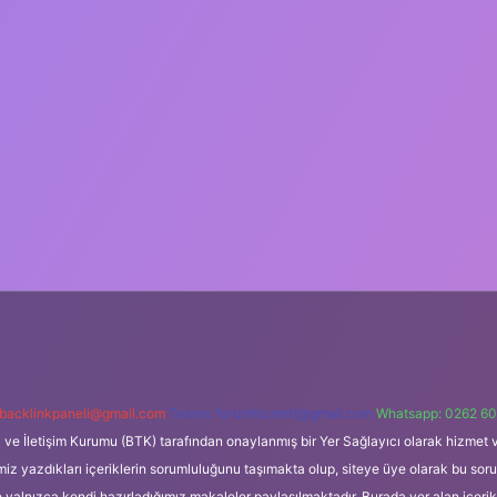
backlinkpaneli@gmail.com
Teams:
forumhizmeti@gmail.com
Whatsapp: 0262 60
i ve İletişim Kurumu (BTK) tarafından onaylanmış bir Yer Sağlayıcı olarak hizmet v
azdıkları içeriklerin sorumluluğunu taşımakta olup, siteye üye olarak bu sorumlul
e yalnızca kendi hazırladığımız makaleler paylaşılmaktadır. Burada yer alan içeri