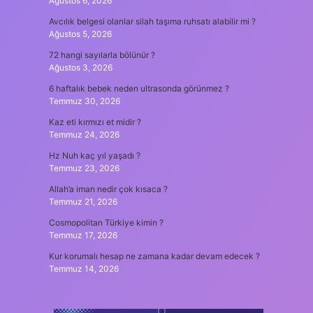
Ağustos 6, 2026
Avcılık belgesi olanlar silah taşıma ruhsatı alabilir mi ?
Ağustos 5, 2026
72 hangi sayılarla bölünür ?
Ağustos 3, 2026
6 haftalık bebek neden ultrasonda görünmez ?
Temmuz 30, 2026
Kaz eti kırmızı et midir ?
Temmuz 24, 2026
Hz Nuh kaç yıl yaşadı ?
Temmuz 23, 2026
Allah’a iman nedir çok kısaca ?
Temmuz 21, 2026
Cosmopolitan Türkiye kimin ?
Temmuz 17, 2026
Kur korumalı hesap ne zamana kadar devam edecek ?
Temmuz 14, 2026