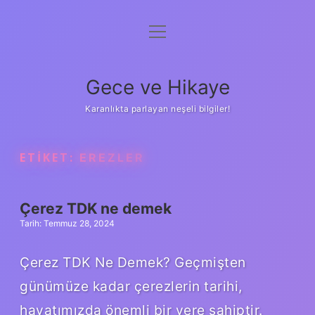
menüyü
Anasayfa
aç
Gizlilik Politikası
Gece ve Hikaye
Yasal Uyarı
Karanlıkta parlayan neşeli bilgiler!
Hakkımızda
ETIKET:
EREZLER
Çerez TDK ne demek
Tarih: Temmuz 28, 2024
Çerez TDK Ne Demek? Geçmişten
günümüze kadar çerezlerin tarihi,
hayatımızda önemli bir yere sahiptir.