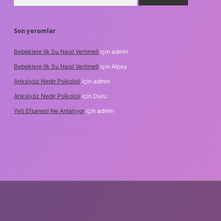
Son yorumlar
Bebeklere Ilk Su Nasıl Verilmeli
için
admin
Bebeklere Ilk Su Nasıl Verilmeli
için
Alpay
Anksiyöz Nedir Psikoloji
için
admin
Anksiyöz Nedir Psikoloji
için
Duru
Yeti Efsanesi Ne Anlatıyor
için
admin
lipbet
https://www.betexper.xyz/