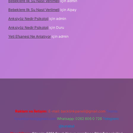
Bebeklere Ilk Su Nasıl Verilmeli
için
admin
Bebeklere Ilk Su Nasıl Verilmeli
için
Alpay
Anksiyöz Nedir Psikoloji
için
admin
Anksiyöz Nedir Psikoloji
için
Duru
Yeti Efsanesi Ne Anlatıyor
için
admin
ulipbet
https://www.betexper.xyz/
Reklam ve İletişim:
E-mail:
backlinkpaneli@gmail.com
Teams:
forumhizmeti@gmail.com
Whatsapp: 0262 606 0 726
Telegram:
@karabul