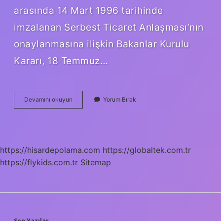
arasında 14 Mart 1996 tarihinde
imzalanan Serbest Ticaret Anlaşması’nın
onaylanmasına ilişkin Bakanlar Kurulu
Kararı, 18 Temmuz…
Türkiye
Devamını okuyun
Yorum Bırak
İSrail
Ilişkileri
Bitti
Mi
https://hisardepolama.com
https://globaltek.com.tr
https://flykids.com.tr
Sitemap
Son Yazılar