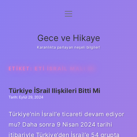
menüyü
Anasayfa
aç
Gizlilik Politikası
Gece ve Hikaye
Yasal Uyarı
Karanlıkta parlayan neşeli bilgiler!
Hakkımızda
ETIKET:
ETI İSRAIL MALI MI
Türkiye İSrail Ilişkileri Bitti Mi
Tarih: Eylül 29, 2024
Türkiye’nin İsrail’e ticareti devam ediyor
mu? Daha sonra 9 Nisan 2024 tarihi
itibariyle Türkiye’den İsrail’e 54 grupta